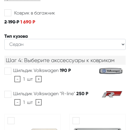
Коврик в багажник
2 190
Р
1 690
Р
Тип кузова
Шаг 4: Выберите акссессуары к коврикам
Шильдик Volkswagen
190
Р
-
1
шт
+
Шильдик Volkswagen "R-line"
250
Р
-
1
шт
+