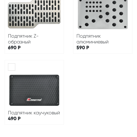
Подпятник Z-
Подпятник
образный
алюминиевый
690
Р
590
Р
Подпятник каучуковый
490
Р