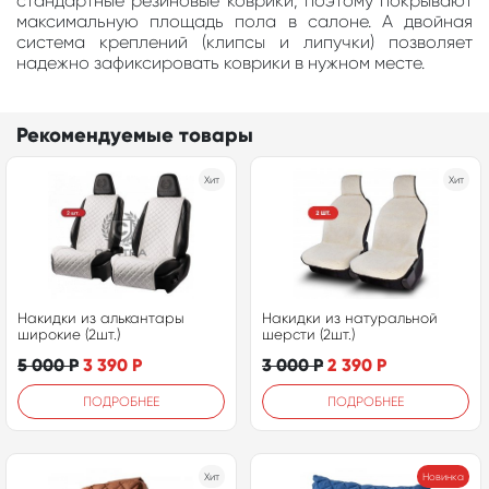
стандартные резиновые коврики, поэтому покрывают
максимальную площадь пола в салоне. А двойная
система креплений (клипсы и липучки) позволяет
надежно зафиксировать коврики в нужном месте.
Рекомендуемые товары
Хит
Хит
Накидки из алькантары
Накидки из натуральной
широкие (2шт.)
шерсти (2шт.)
5 000
Р
3 390
Р
3 000
Р
2 390
Р
ПОДРОБНЕЕ
ПОДРОБНЕЕ
Хит
Новинка