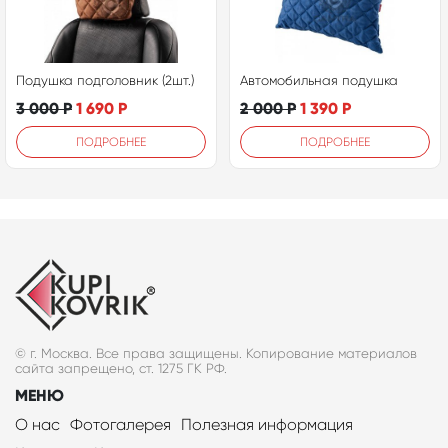
Подушка подголовник (2шт.)
Автомобильная подушка
3 000
Р
1 690
Р
2 000
Р
1 390
Р
ПОДРОБНЕЕ
ПОДРОБНЕЕ
© г. Москва. Все права защищены. Копирование материалов
сайта запрещено, ст. 1275 ГК РФ.
МЕНЮ
О нас
Фотогалерея
Полезная информация