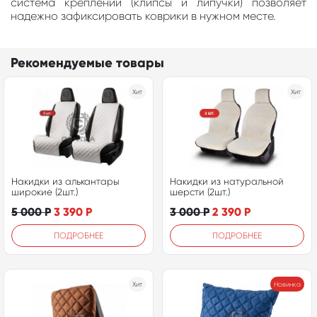
система креплений (клипсы и липучки) позволяет
надежно зафиксировать коврики в нужном месте.
Рекомендуемые товары
Хит
Хит
Накидки из алькантары
Накидки из натуральной
широкие (2шт.)
шерсти (2шт.)
5 000
Р
3 390
Р
3 000
Р
2 390
Р
ПОДРОБНЕЕ
ПОДРОБНЕЕ
Хит
Новинка