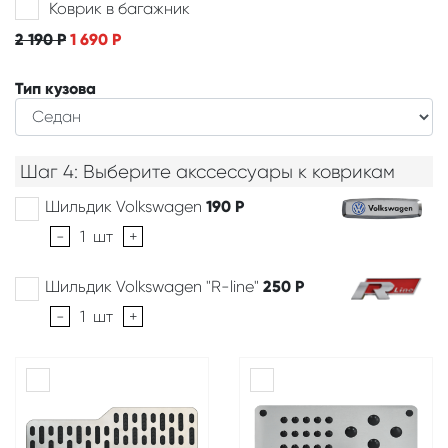
Коврик в багажник
2 190
Р
1 690
Р
Тип кузова
Шаг 4: Выберите акссессуары к коврикам
Шильдик Volkswagen
190
Р
-
1
шт
+
Шильдик Volkswagen "R-line"
250
Р
-
1
шт
+