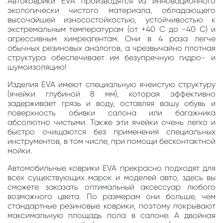
Автоковрики EVA производятся из инновационного
экологически чистого материала, обладающего
высочайшей износостойкостью, устойчивостью к
экстремальным температурам (от +40 С до -40 С) и
агрессивным химреагентам. Они в 4 раза легче
обычных резиновых аналогов, а чрезвычайно плотная
структура обеспечивает им безупречную гидро- и
шумоизоляцию!
Изделия EVA имеют специальную ячеистую структуру
(ячейки глубиной 8 мм), которая эффективно
задерживает грязь и воду, оставляя вашу обувь и
поверхность обивки салона или багажника
абсолютно чистыми. Также эти ячейки очень легко и
быстро очищаются без применения специальных
инструментов, в том числе, при помощи бесконтактной
мойки.
Автомобильные коврики EVA прекрасно подходят для
всех существующих марок и моделей авто, здесь вы
сможете заказать оптимальный аксессуар любого
возможного цвета. По размерам они больше, чем
стандартные резиновые коврики, поэтому покрывают
максимальную площадь пола в салоне. А двойная