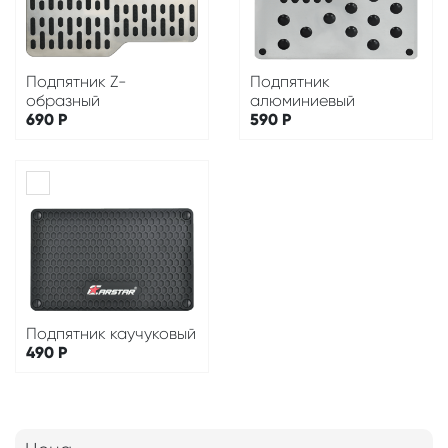
Подпятник Z-
Подпятник
образный
алюминиевый
690
Р
590
Р
Подпятник каучуковый
490
Р