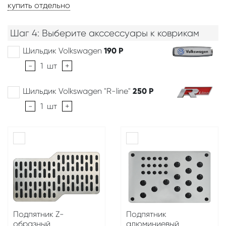
купить отдельно
Шаг 4: Выберите акссессуары к коврикам
Шильдик Volkswagen
190
Р
-
1
шт
+
Шильдик Volkswagen "R-line"
250
Р
-
1
шт
+
Подпятник Z-
Подпятник
образный
алюминиевый