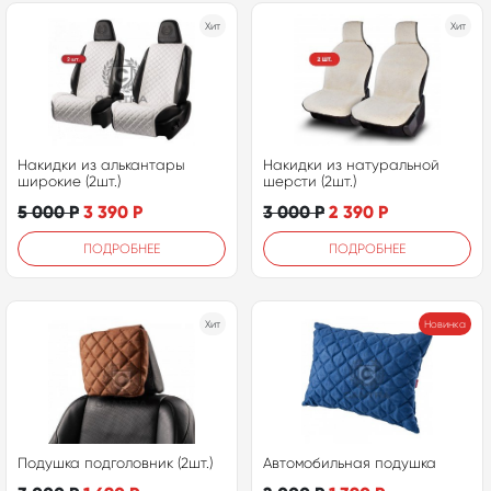
Хит
Хит
Накидки из алькантары
Накидки из натуральной
широкие (2шт.)
шерсти (2шт.)
5 000
Р
3 390
Р
3 000
Р
2 390
Р
ПОДРОБНЕЕ
ПОДРОБНЕЕ
Хит
Новинка
Подушка подголовник (2шт.)
Автомобильная подушка