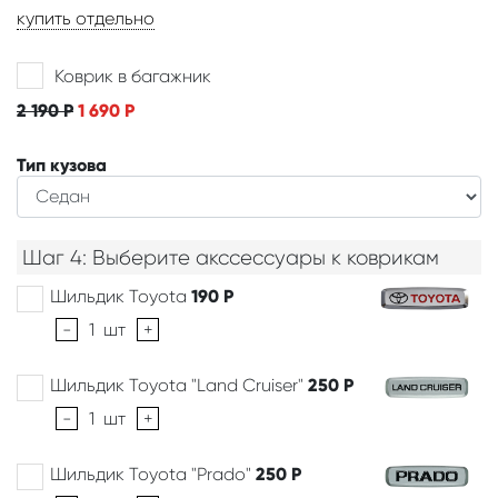
купить отдельно
Коврик в багажник
2 190
Р
1 690
Р
Тип кузова
Шаг 4: Выберите акссессуары к коврикам
Шильдик Toyota
190
Р
-
1
шт
+
Шильдик Toyota "Land Cruiser"
250
Р
-
1
шт
+
Шильдик Toyota "Prado"
250
Р