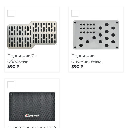
Подпятник Z-
Подпятник
образный
алюминиевый
690
Р
590
Р
Подпятник каучуковый