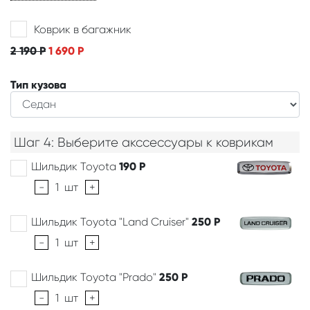
Коврик в багажник
2 190
Р
1 690
Р
Тип кузова
Шаг 4: Выберите акссессуары к коврикам
Шильдик Toyota
190
Р
-
1
шт
+
Шильдик Toyota "Land Cruiser"
250
Р
-
1
шт
+
Шильдик Toyota "Prado"
250
Р
-
1
шт
+