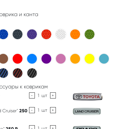
оврика и канта
ссуары к коврикам
-
1
шт
+
-
1
шт
+
 Cruiser"
250
-
1
шт
+
do"
250
Р