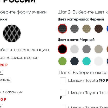
ыберите форму ячейки
Шаг 2: Выберите цвет к
ейки
Цвет материала
: Черный
Цвет канта
: Черный
Выберите комплектацию
ект ковриков в салон
390
Р
+
Шаг 4: Выберите акссе
дельно
Шильдик Toyota
190
Р
к в багажник
Шильдик Toyota "Land
Р
90
Р
+
Шильдик Toyota "Pra