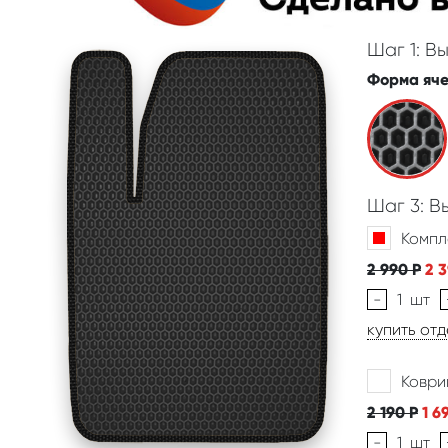
Шаг 1: В
Форма яч
Шаг 3: 
Компл
2 990
Р
2 
-
1
шт
купить от
Коври
2 190
Р
1 6
-
1
шт