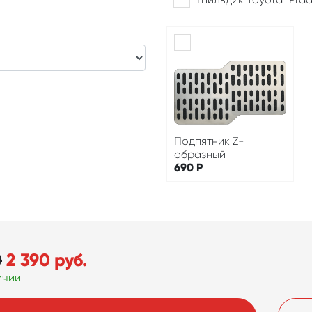
Подпятник Z-
образный
690
Р
0
2 390
руб.
ичии