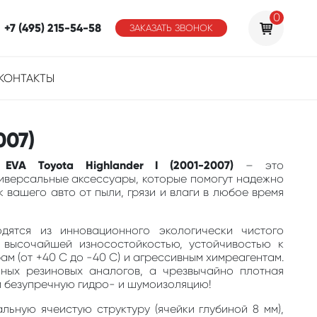
0
+7 (495) 215-54-58
ЗАКАЗАТЬ ЗВОНОК
КОНТАКТЫ
007)
 EVA Toyota Highlander I (2001-2007)
– это
ниверсальные аксессуары, которые помогут надежно
 вашего авто от пыли, грязи и влаги в любое время
одятся из инновационного экологически чистого
 высочайшей износостойкостью, устойчивостью к
м (от +40 С до -40 С) и агрессивным химреагентам.
ных резиновых аналогов, а чрезвычайно плотная
м безупречную гидро- и шумоизоляцию!
льную ячеистую структуру (ячейки глубиной 8 мм),