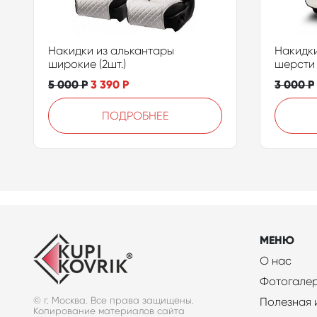
Накидки из алькантары
Накидки
широкие (2шт.)
шерсти 
5 000
Р
3 390
Р
3 000
Р
ПОДРОБНЕЕ
МЕНЮ
О нас
Фотогале
© г. Москва. Все права защищены.
Полезная
Копирование материалов сайта