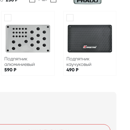
Подпятник
Подпятник
алюминиевый
каучуковый
590
Р
490
Р