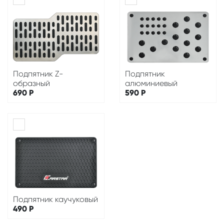
Подпятник Z-
Подпятник
образный
алюминиевый
690
Р
590
Р
Подпятник каучуковый
490
Р