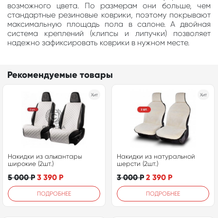
возможного цвета. По размерам они больше, чем
стандартные резиновые коврики, поэтому покрывают
максимальную площадь пола в салоне. А двойная
система креплений (клипсы и липучки) позволяет
надежно зафиксировать коврики в нужном месте.
Рекомендуемые товары
Хит
Хит
Накидки из алькантары
Накидки из натуральной
широкие (2шт.)
шерсти (2шт.)
5 000
Р
3 390
Р
3 000
Р
2 390
Р
ПОДРОБНЕЕ
ПОДРОБНЕЕ