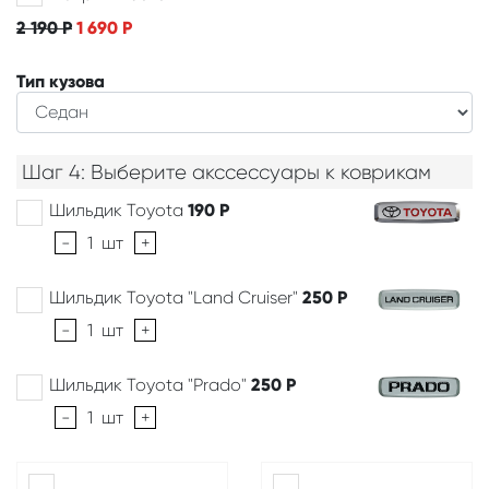
2 190
Р
1 690
Р
Тип кузова
Шаг 4: Выберите акссессуары к коврикам
Шильдик Toyota
190
Р
-
1
шт
+
Шильдик Toyota "Land Cruiser"
250
Р
-
1
шт
+
Шильдик Toyota "Prado"
250
Р
-
1
шт
+