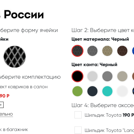
ыберите форму ячейки
Шаг 2: Выберите цвет к
ейки
Цвет материала
: Черный
Цвет канта
: Черный
Выберите комплектацию
ект ковриков в салон
390
Р
+
Шаг 4: Выберите акссе
дельно
Шильдик Toyota
190
Р
к в багажник
Шильдик Toyota "Land