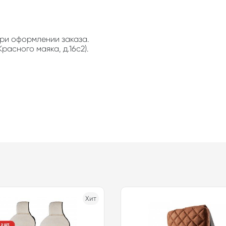
ри оформлении заказа.
расного маяка, д.16с2).
Хит