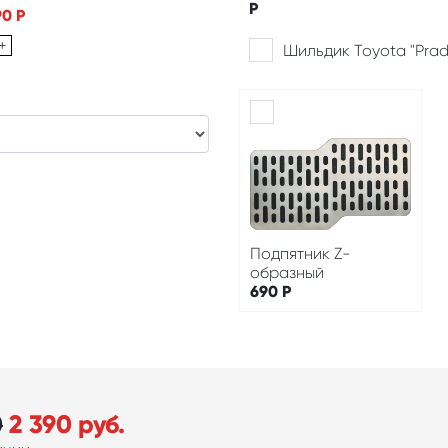
Р
90
Р
+
Шильдик Toyota "Pra
Подпятник Z-
образный
690
Р
0
2 390
руб.