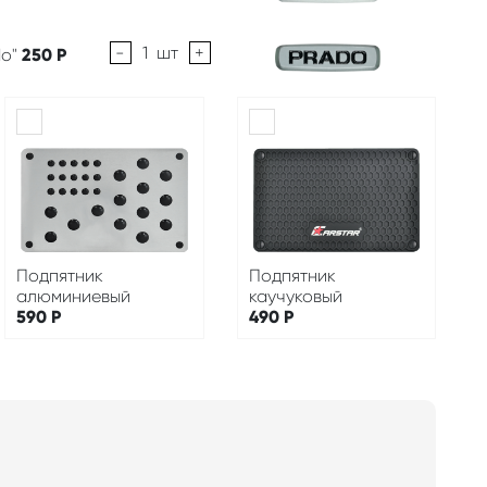
-
1
шт
+
do"
250
Р
Подпятник
Подпятник
алюминиевый
каучуковый
590
Р
490
Р