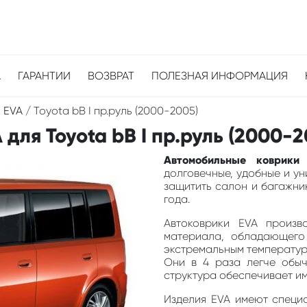
А
ГАРАНТИИ
ВОЗВРАТ
ПОЛЕЗНАЯ ИНФОРМАЦИЯ
 EVA
/
Toyota bB I пр.руль (2000-2005)
ля Toyota bB I пр.руль (2000-2
Автомобильные коврики
долговечные, удобные и у
защитить салон и багажник
года.
Автоковрики EVA произв
материала, обладающего
экстремальным температура
Они в 4 раза легче обыч
структура обеспечивает и
Изделия EVA имеют специа