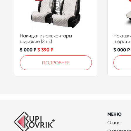
Накидки из алькантары
Накидки
широкие (2шт.)
шерсти 
5 000
Р
3 390
Р
3 000
Р
ПОДРОБНЕЕ
МЕНЮ
О нас