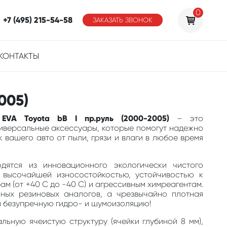
0
+7 (495) 215-54-58
ЗАКАЗАТЬ ЗВОНОК
КОНТАКТЫ
005)
 EVA Toyota bB I пр.руль (2000-2005)
– это
ниверсальные аксессуары, которые помогут надежно
 вашего авто от пыли, грязи и влаги в любое время
одятся из инновационного экологически чистого
 высочайшей износостойкостью, устойчивостью к
м (от +40 С до -40 С) и агрессивным химреагентам.
ных резиновых аналогов, а чрезвычайно плотная
м безупречную гидро- и шумоизоляцию!
льную ячеистую структуру (ячейки глубиной 8 мм),