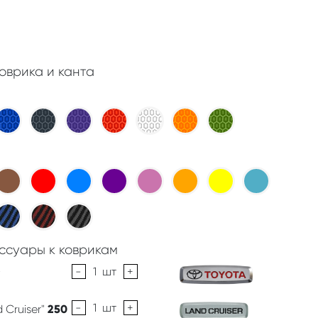
оврика и канта
ссуары к коврикам
-
1
шт
+
-
1
шт
+
 Cruiser"
250