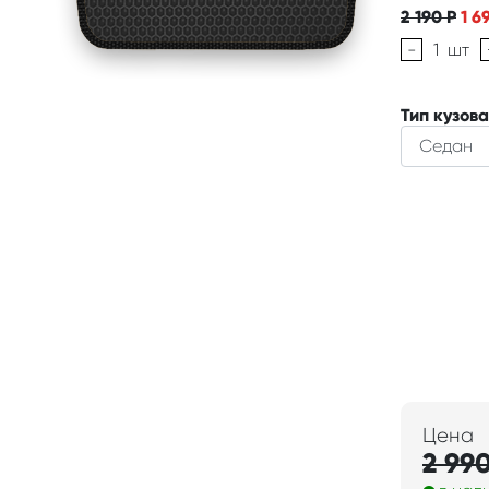
2 190
Р
1 6
-
1
шт
Тип кузова
Цена
2 99