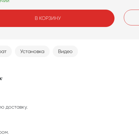
ичии
В КОРЗИНУ
рат
Установка
Видео
:
ю доставку.
ром.