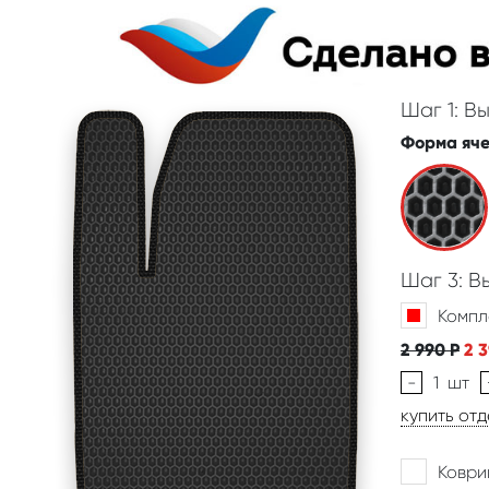
Шаг 1: В
Форма яч
Шаг 3: 
Компл
2 990
Р
2 
-
1
шт
купить от
Коври