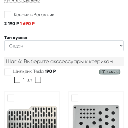
Коврик в багажник
2 190
Р
1 690
Р
Тип кузова
Шаг 4: Выберите акссессуары к коврикам
Шильдик Tesla
190
Р
-
1
шт
+