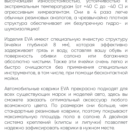
высочайшей износостойкостью, устойчивостью к
экстремальным температурам (от +40 С до -40 С) и
агрессивным химреагентам. Они в 4 раза легче
обычных резиновых аналогов, а чрезвычайно плотная
структура обеспечивает им безупречную гидро- и
шумоизоляцию!
Изделия EVA имеют специальную ячеистую структуру
(ячейки глубиной 8 мм), которая эффективно
задерживает грязь и воду, оставляя вашу обувь и
поверхность обивки салона или багажника
абсолютно чистыми. Также эти ячейки очень легко и
быстро очищаются без применения специальных
инструментов, в том числе, при помощи бесконтактной
мойки.
Автомобильные коврики EVA прекрасно подходят для
всех существующих марок и моделей авто, здесь вы
сможете заказать оптимальный аксессуар любого
возможного цвета. По размерам они больше, чем
стандартные резиновые коврики, поэтому покрывают
максимальную площадь пола в салоне. А двойная
система креплений (клипсы и липучки) позволяет
надежно зафиксировать коврики в нужном месте.