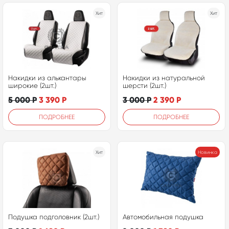
Хит
Хит
Накидки из алькантары
Накидки из натуральной
широкие (2шт.)
шерсти (2шт.)
5 000
Р
3 390
Р
3 000
Р
2 390
Р
ПОДРОБНЕЕ
ПОДРОБНЕЕ
Хит
Новинка
Подушка подголовник (2шт.)
Автомобильная подушка