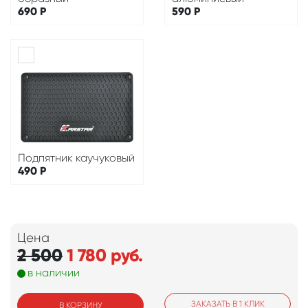
690
Р
590
Р
Подпятник каучуковый
490
Р
Цена
2 500
1 780
руб.
в наличии
ЗАКАЗАТЬ В 1 КЛИК
В КОРЗИНУ