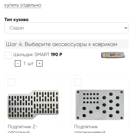
купить отдельно
Тип кузова
Шаг 4: Выберите акссессуары к коврикам
Шильдик SMART
190
Р
-
1
шт
+
Подпятник Z-
Подпятник
образный
алюминиевый