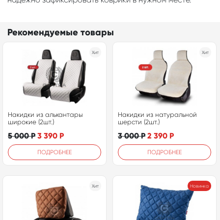
Рекомендуемые товары
Хит
Хит
Накидки из алькантары
Накидки из натуральной
широкие (2шт.)
шерсти (2шт.)
5 000
Р
3 390
Р
3 000
Р
2 390
Р
ПОДРОБНЕЕ
ПОДРОБНЕЕ
Хит
Новинка