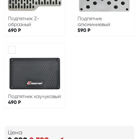
Подпятник Z-
Подпятник
образный
алюминиевый
690
Р
590
Р
Подпятник каучуковый
490
Р
Цена