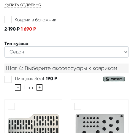
купить отдельно
Коврик в багажник
2 190
Р
1 690
Р
Тип кузова
Шаг 4: Выберите акссессуары к коврикам
Шильдик Seat
190
Р
-
1
шт
+