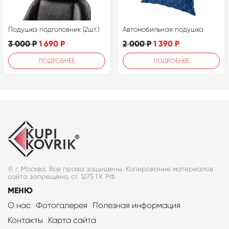
Подушка подголовник (2шт.)
Автомобильная подушка
3 000
Р
1 690
Р
2 000
Р
1 390
Р
ПОДРОБНЕЕ
ПОДРОБНЕЕ
© г. Москва. Все права защищены. Копирование материалов
сайта запрещено, ст. 1275 ГК РФ.
МЕНЮ
О нас
Фотогалерея
Полезная информация
Контакты
Карта сайта