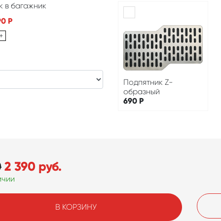
к в багажник
90
Р
+
Подпятник Z-
образный
690
Р
0
2 390
руб.
ичии
В КОРЗИНУ