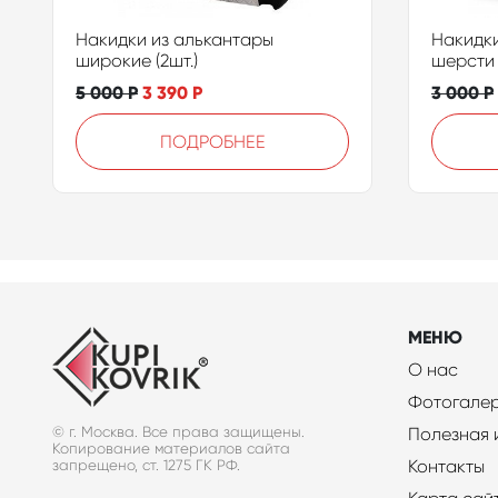
Накидки из алькантары
Накидки
широкие (2шт.)
шерсти 
5 000
Р
3 390
Р
3 000
Р
ПОДРОБНЕЕ
МЕНЮ
О нас
Фотогале
© г. Москва. Все права защищены.
Полезная
Копирование материалов сайта
Контакты
запрещено, ст. 1275 ГК РФ.