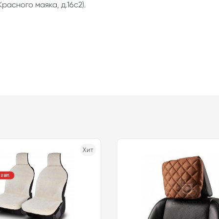
расного маяка, д.16с2).
Хит