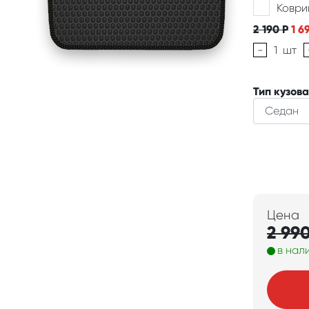
Коври
2 190
Р
1 6
-
1
шт
Тип кузова
Цена
2 99
в нал