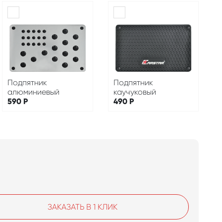
Подпятник
Подпятник
алюминиевый
каучуковый
590
Р
490
Р
ЗАКАЗАТЬ В 1 КЛИК