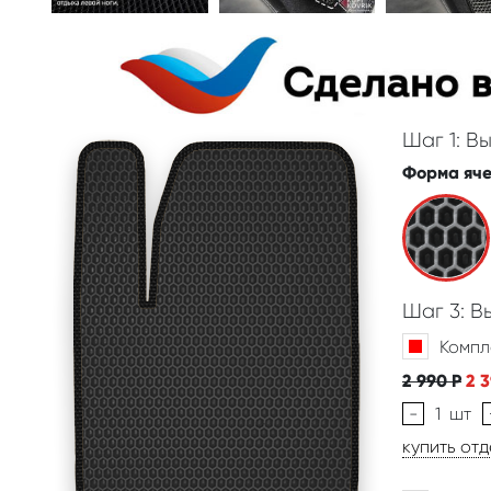
Шаг 1: В
Форма яч
Шаг 3: 
Компл
2 990
Р
2 
-
1
шт
купить от