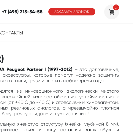
0
+7 (495) 215-54-58
ЗАКАЗАТЬ ЗВОНОК
КОНТАКТЫ
)
 Peugeot Partner I (1997-2012)
– это долговечные,
 аксессуары, которые помогут надежно защитить
то от пыли, грязи и влаги в любое время года.
одятся из инновационного экологически чистого
 высочайшей износостойкостью, устойчивостью к
м (от +40 С до -40 С) и агрессивным химреагентам.
ных резиновых аналогов, а чрезвычайно плотная
м безупречную гидро- и шумоизоляцию!
льную ячеистую структуру (ячейки глубиной 8 мм),
ерживает грязь и воду, оставляя вашу обувь и