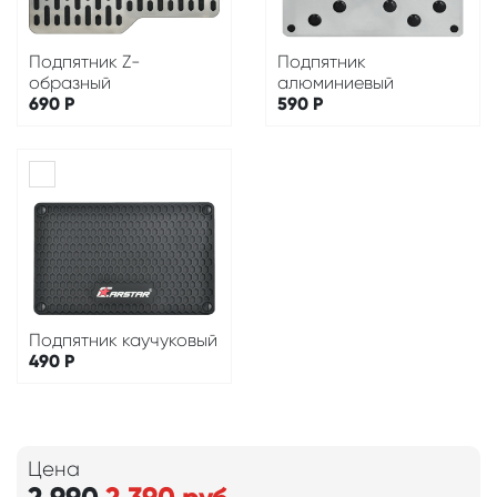
Подпятник Z-
Подпятник
образный
алюминиевый
690
Р
590
Р
Подпятник каучуковый
490
Р
Цена