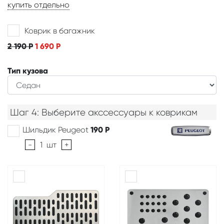
купить отдельно
Коврик в багажник
2 190
Р
1 690
Р
Тип кузова
Шаг 4: Выберите акссессуары к коврикам
Шильдик Peugeot
190
Р
-
1
шт
+