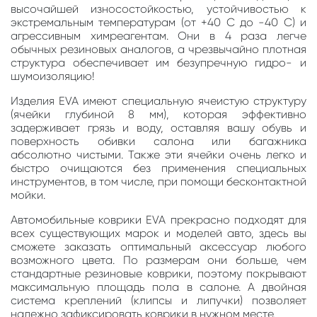
высочайшей износостойкостью, устойчивостью к
экстремальным температурам (от +40 С до -40 С) и
агрессивным химреагентам. Они в 4 раза легче
обычных резиновых аналогов, а чрезвычайно плотная
структура обеспечивает им безупречную гидро- и
шумоизоляцию!
Изделия EVA имеют специальную ячеистую структуру
(ячейки глубиной 8 мм), которая эффективно
задерживает грязь и воду, оставляя вашу обувь и
поверхность обивки салона или багажника
абсолютно чистыми. Также эти ячейки очень легко и
быстро очищаются без применения специальных
инструментов, в том числе, при помощи бесконтактной
мойки.
Автомобильные коврики EVA прекрасно подходят для
всех существующих марок и моделей авто, здесь вы
сможете заказать оптимальный аксессуар любого
возможного цвета. По размерам они больше, чем
стандартные резиновые коврики, поэтому покрывают
максимальную площадь пола в салоне. А двойная
система креплений (клипсы и липучки) позволяет
надежно зафиксировать коврики в нужном месте.