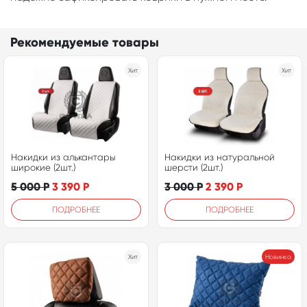
Рекомендуемые товары
Хит
Хит
Накидки из алькантары
Накидки из натуральной
широкие (2шт.)
шерсти (2шт.)
5 000
Р
3 390
Р
3 000
Р
2 390
Р
ПОДРОБНЕЕ
ПОДРОБНЕЕ
Хит
Новинка