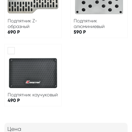
Подпятник Z-
Подпятник
образный
алюминиевый
690
Р
590
Р
Подпятник каучуковый
490
Р
Цена