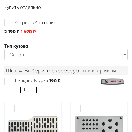
купить отдельно
Коврик в багажник
2 190
Р
1 690
Р
Тип кузова
Шаг 4: Выберите акссессуары к коврикам
Шильдик Nissan
190
Р
-
1
шт
+