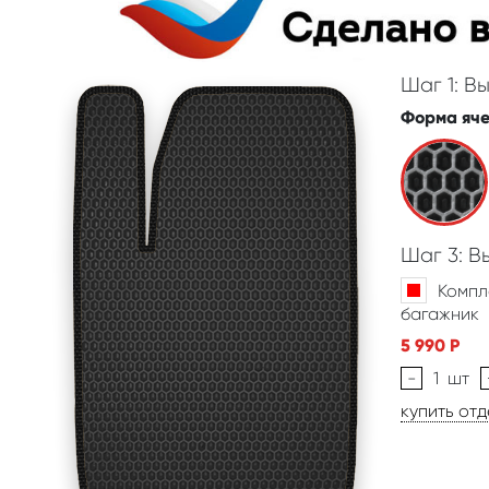
Шаг 1: В
Форма яч
Шаг 3: 
Компл
багажник
5 990
Р
-
1
шт
купить от