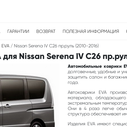
А
ГАРАНТИИ
ВОЗВРАТ
ПОЛЕЗНАЯ ИНФОРМАЦИЯ
 EVA
/
Nissan Serena IV C26 пр.руль (2010-2016)
ля Nissan Serena IV C26 пр.рул
Автомобильные коврики EV
долговечные, удобные и у
защитить салон и багажник
года.
Автоковрики EVA произв
материала, обладающего
экстремальным температура
Они в 4 раза легче обыч
структура обеспечивает и
Изделия EVA имеют специа