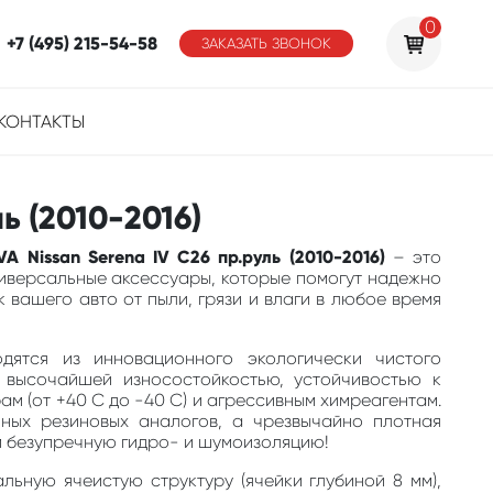
0
+7 (495) 215-54-58
ЗАКАЗАТЬ ЗВОНОК
КОНТАКТЫ
ь (2010-2016)
A Nissan Serena IV C26 пр.руль (2010-2016)
– это
ниверсальные аксессуары, которые помогут надежно
 вашего авто от пыли, грязи и влаги в любое время
одятся из инновационного экологически чистого
 высочайшей износостойкостью, устойчивостью к
м (от +40 С до -40 С) и агрессивным химреагентам.
ных резиновых аналогов, а чрезвычайно плотная
м безупречную гидро- и шумоизоляцию!
льную ячеистую структуру (ячейки глубиной 8 мм),