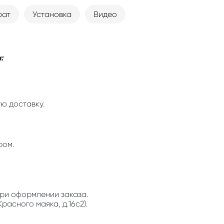
рат
Установка
Видео
:
ю доставку.
ром.
ри оформлении заказа.
расного маяка, д.16с2).