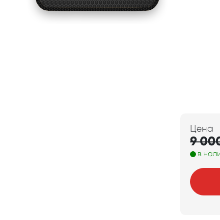
Цена
9 00
в нал