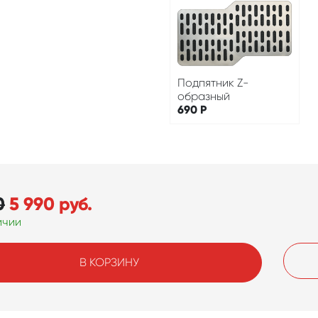
Подпятник Z-
образный
690
Р
0
5 990
руб.
ичии
В КОРЗИНУ