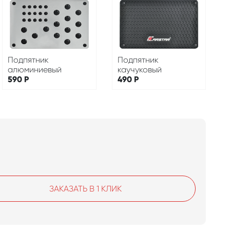
Подпятник
Подпятник
алюминиевый
каучуковый
590
Р
490
Р
ЗАКАЗАТЬ В 1 КЛИК