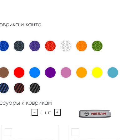
оврика и канта
ссуары к коврикам
-
1
шт
+