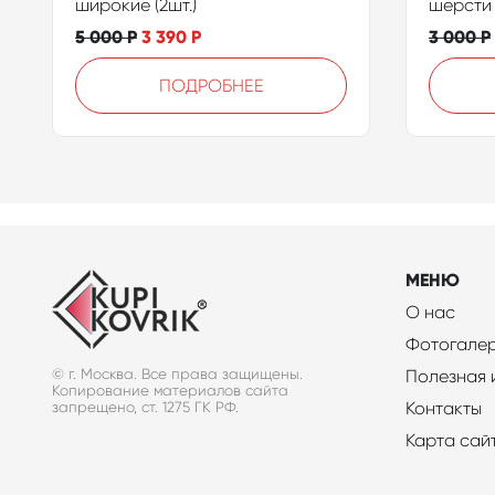
широкие (2шт.)
шерсти 
5 000
Р
3 390
Р
3 000
Р
ПОДРОБНЕЕ
МЕНЮ
О нас
Фотогале
© г. Москва. Все права защищены.
Полезная
Копирование материалов сайта
Контакты
запрещено, ст. 1275 ГК РФ.
Карта сай