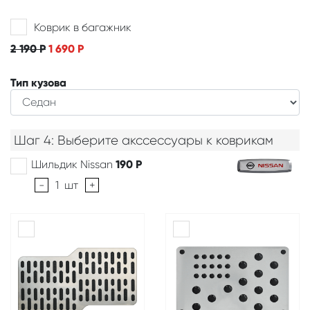
Коврик в багажник
2 190
Р
1 690
Р
Тип кузова
Шаг 4: Выберите акссессуары к коврикам
Шильдик Nissan
190
Р
-
1
шт
+