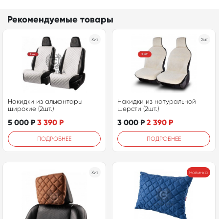
Рекомендуемые товары
Хит
Хит
Накидки из алькантары
Накидки из натуральной
широкие (2шт.)
шерсти (2шт.)
5 000
Р
3 390
Р
3 000
Р
2 390
Р
ПОДРОБНЕЕ
ПОДРОБНЕЕ
Хит
Новинка