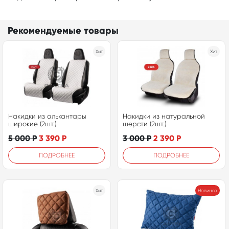
Рекомендуемые товары
Хит
Хит
Накидки из алькантары
Накидки из натуральной
широкие (2шт.)
шерсти (2шт.)
5 000
Р
3 390
Р
3 000
Р
2 390
Р
ПОДРОБНЕЕ
ПОДРОБНЕЕ
Хит
Новинка