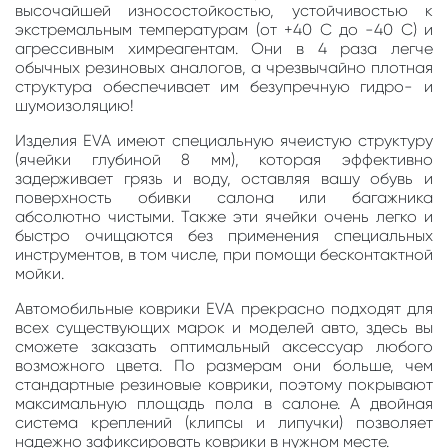
высочайшей износостойкостью, устойчивостью к
экстремальным температурам (от +40 С до -40 С) и
агрессивным химреагентам. Они в 4 раза легче
обычных резиновых аналогов, а чрезвычайно плотная
структура обеспечивает им безупречную гидро- и
шумоизоляцию!
Изделия EVA имеют специальную ячеистую структуру
(ячейки глубиной 8 мм), которая эффективно
задерживает грязь и воду, оставляя вашу обувь и
поверхность обивки салона или багажника
абсолютно чистыми. Также эти ячейки очень легко и
быстро очищаются без применения специальных
инструментов, в том числе, при помощи бесконтактной
мойки.
Автомобильные коврики EVA прекрасно подходят для
всех существующих марок и моделей авто, здесь вы
сможете заказать оптимальный аксессуар любого
возможного цвета. По размерам они больше, чем
стандартные резиновые коврики, поэтому покрывают
максимальную площадь пола в салоне. А двойная
система креплений (клипсы и липучки) позволяет
надежно зафиксировать коврики в нужном месте.