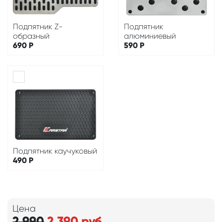
Подпятник Z-
Подпятник
образный
алюминиевый
690
Р
590
Р
Подпятник каучуковый
490
Р
Цена
2 990
2 390
руб.