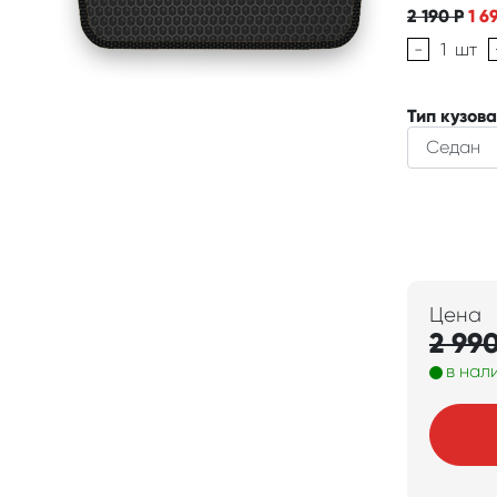
2 190
Р
1 6
-
1
шт
Тип кузова
Цена
2 99
в нал