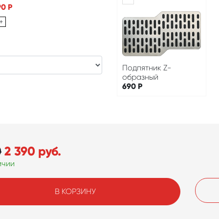
90
Р
+
Подпятник Z-
образный
690
Р
0
2 390
руб.
ичии
В КОРЗИНУ