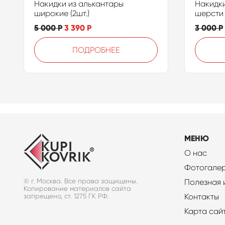
Накидки из алькантары
Накидки
широкие (2шт.)
шерсти 
5 000
Р
3 390
Р
3 000
Р
ПОДРОБНЕЕ
МЕНЮ
О нас
Фотогале
© г. Москва. Все права защищены.
Полезная
Копирование материалов сайта
Контакты
запрещено, ст. 1275 ГК РФ.
Карта сай