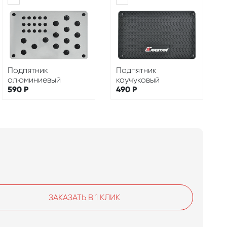
Подпятник
Подпятник
алюминиевый
каучуковый
590
Р
490
Р
ЗАКАЗАТЬ В 1 КЛИК