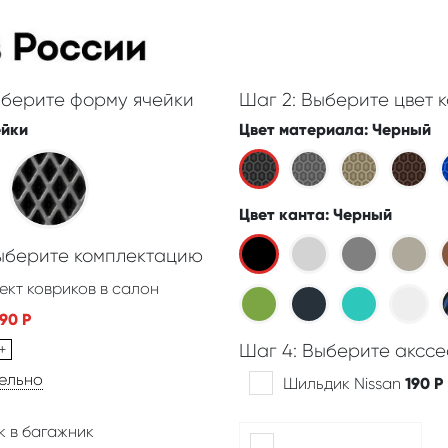
ыберите форму ячейки
Шаг 2: Выберите цвет к
ейки
Цвет материала
: Черный
Цвет канта
: Черный
Выберите комплектацию
ект ковриков в салон
390
Р
+
Шаг 4: Выберите акссе
дельно
Шильдик Nissan
190
Р
к в багажник