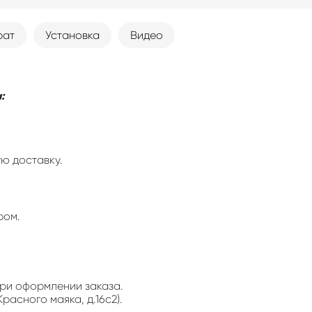
рат
Установка
Видео
:
ю доставку.
ром.
ри оформлении заказа.
расного маяка, д.16с2).