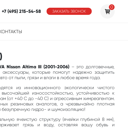
0
+7 (495) 215-54-58
ЗАКАЗАТЬ ЗВОНОК
КОНТАКТЫ
)
 Nissan Altima III (2001-2006)
– это долговечные,
 аксессуары, которые помогут надежно защитить
то от пыли, грязи и влаги в любое время года.
одятся из инновационного экологически чистого
 высочайшей износостойкостью, устойчивостью к
м (от +40 С до -40 С) и агрессивным химреагентам.
ных резиновых аналогов, а чрезвычайно плотная
м безупречную гидро- и шумоизоляцию!
льную ячеистую структуру (ячейки глубиной 8 мм),
ерживает грязь и воду, оставляя вашу обувь и