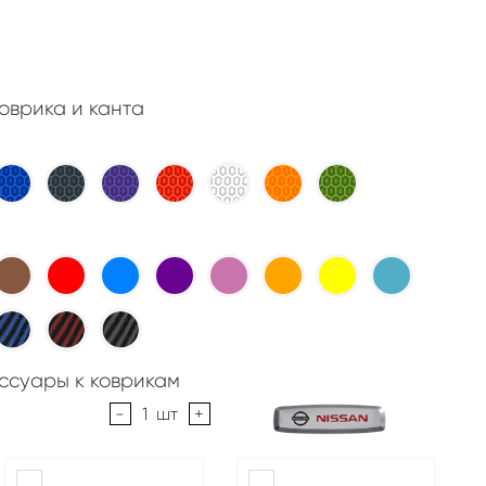
оврика и канта
ссуары к коврикам
-
1
шт
+