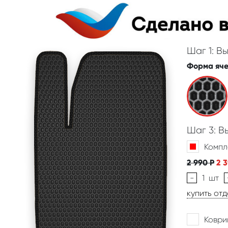
Шаг 1: В
Форма яч
Шаг 3: 
Компл
2 990
Р
2 
-
1
шт
купить от
Коври