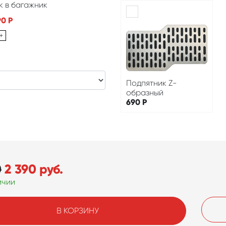
к в багажник
90
Р
+
Подпятник Z-
образный
690
Р
0
2 390
руб.
ичии
В КОРЗИНУ