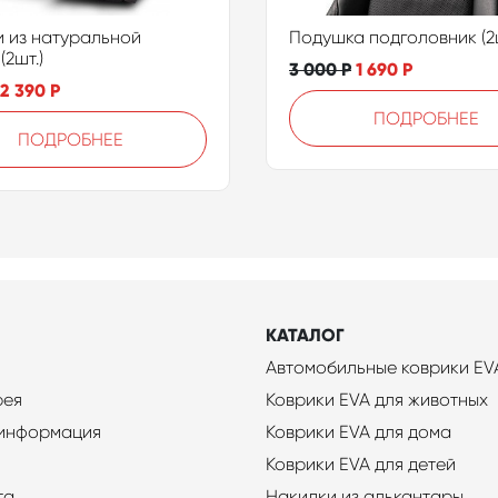
 из натуральной
Подушка подголовник (2ш
(2шт.)
3 000
Р
1 690
Р
2 390
Р
ПОДРОБНЕЕ
ПОДРОБНЕЕ
КАТАЛОГ
Автомобильные коврики EV
рея
Коврики EVA для животных
 информация
Коврики EVA для дома
Коврики EVA для детей
та
Накидки из алькантары