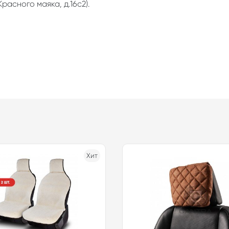
расного маяка, д.16с2).
Хит