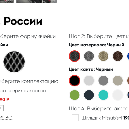
ыберите форму ячейки
Шаг 2: Выберите цвет к
ейки
Цвет материала
: Черный
Цвет канта
: Черный
Выберите комплектацию
ект ковриков в салон
390
Р
+
Шаг 4: Выберите акссе
дельно
Шильдик Mitsubishi
19