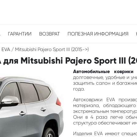
А
ГАРАНТИИ
ВОЗВРАТ
ПОЛЕЗНАЯ ИНФОРМАЦИЯ
 EVA
/
Mitsubishi Pajero Sport III (2015->)
я Mitsubishi Pajero Sport III (2
Автомобильные коврики E
долговечные, удобные и у
защитить салон и багажник
года.
Автоковрики EVA произв
материала, обладающего
экстремальным температура
Они в 4 раза легче обыч
структура обеспечивает и
Изделия EVA имеют специа