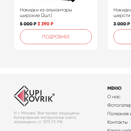
Накидки из алькантары
Накидки
широкие (2шт.)
шерсти 
5 000
Р
3 390
Р
3 000
Р
ПОДРОБНЕЕ
МЕНЮ
О нас
Фотогале
© г. Москва. Все права защищены.
Полезная
Копирование материалов сайта
Контакты
запрещено, ст. 1275 ГК РФ.
Карта сай