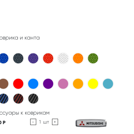
оврика и канта
ссуары к коврикам
-
1
шт
+
0
Р