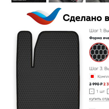
Шаг 1: В
Форма яч
Шаг 3: 
Компл
2 990
Р
2 
-
1
шт
купить от