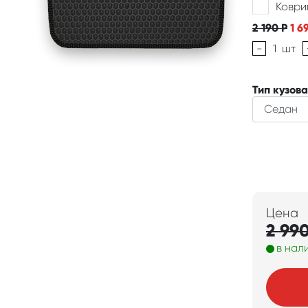
Коври
2 190
Р
1 6
-
1
шт
Тип кузова
Цена
2 99
в нал