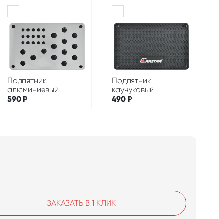
Подпятник
Подпятник
алюминиевый
каучуковый
590
Р
490
Р
ЗАКАЗАТЬ В 1 КЛИК