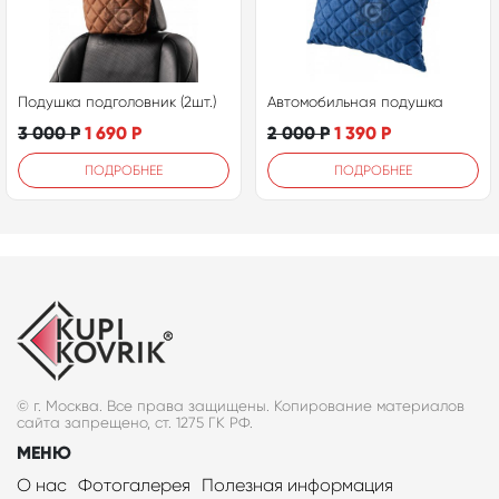
Подушка подголовник (2шт.)
Автомобильная подушка
3 000
Р
1 690
Р
2 000
Р
1 390
Р
ПОДРОБНЕЕ
ПОДРОБНЕЕ
© г. Москва. Все права защищены. Копирование материалов
сайта запрещено, ст. 1275 ГК РФ.
МЕНЮ
О нас
Фотогалерея
Полезная информация