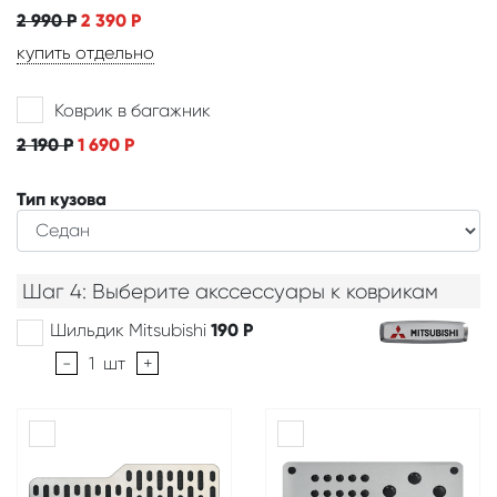
2 990
Р
2 390
Р
купить отдельно
Коврик в багажник
2 190
Р
1 690
Р
Тип кузова
Шаг 4: Выберите акссессуары к коврикам
Шильдик Mitsubishi
190
Р
-
1
шт
+