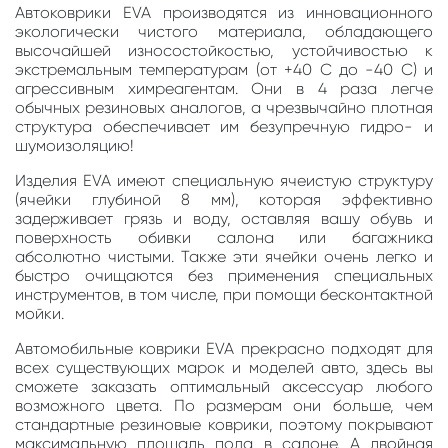
Автоковрики EVA производятся из инновационного
экологически чистого материала, обладающего
высочайшей износостойкостью, устойчивостью к
экстремальным температурам (от +40 С до -40 С) и
агрессивным химреагентам. Они в 4 раза легче
обычных резиновых аналогов, а чрезвычайно плотная
структура обеспечивает им безупречную гидро- и
шумоизоляцию!
Изделия EVA имеют специальную ячеистую структуру
(ячейки глубиной 8 мм), которая эффективно
задерживает грязь и воду, оставляя вашу обувь и
поверхность обивки салона или багажника
абсолютно чистыми. Также эти ячейки очень легко и
быстро очищаются без применения специальных
инструментов, в том числе, при помощи бесконтактной
мойки.
Автомобильные коврики EVA прекрасно подходят для
всех существующих марок и моделей авто, здесь вы
сможете заказать оптимальный аксессуар любого
возможного цвета. По размерам они больше, чем
стандартные резиновые коврики, поэтому покрывают
максимальную площадь пола в салоне. А двойная