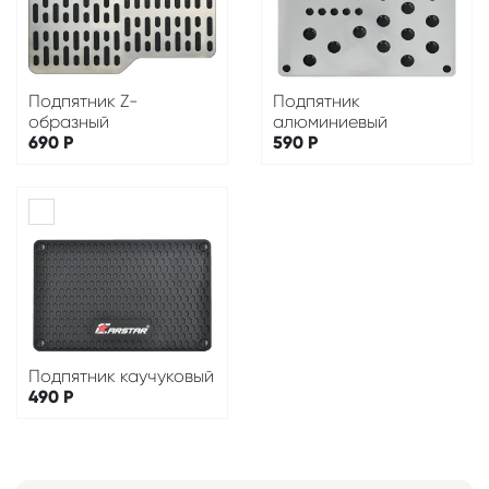
Подпятник Z-
Подпятник
образный
алюминиевый
690
Р
590
Р
Подпятник каучуковый
490
Р