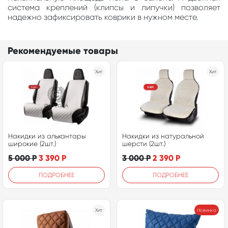
система креплений (клипсы и липучки) позволяет
надежно зафиксировать коврики в нужном месте.
Рекомендуемые товары
Хит
Хит
Накидки из алькантары
Накидки из натуральной
широкие (2шт.)
шерсти (2шт.)
5 000
Р
3 390
Р
3 000
Р
2 390
Р
ПОДРОБНЕЕ
ПОДРОБНЕЕ
Хит
Новинка