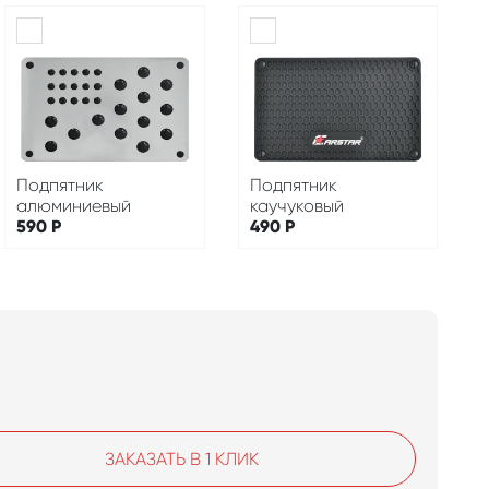
Подпятник
Подпятник
алюминиевый
каучуковый
590
Р
490
Р
ЗАКАЗАТЬ В 1 КЛИК