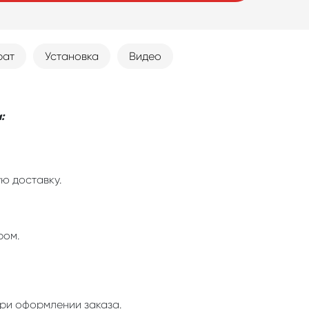
рат
Установка
Видео
:
ю доставку.
ром.
ри оформлении заказа.