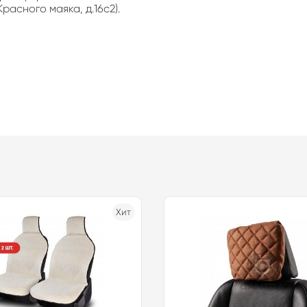
расного маяка, д.16с2).
Хит