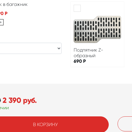
к в багажник
90
Р
+
Подпятник Z-
образный
690
Р
0
2 390
руб.
ичии
В КОРЗИНУ