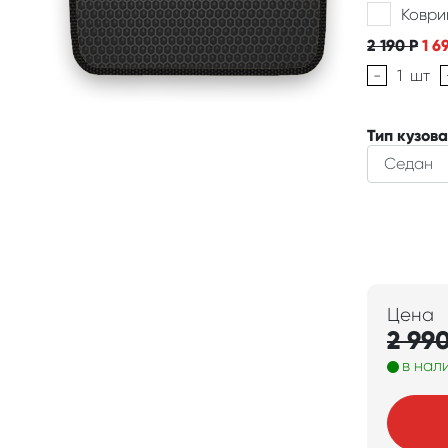
Коври
2 190
Р
1 6
-
1
шт
Тип кузова
Цена
2 99
в нал