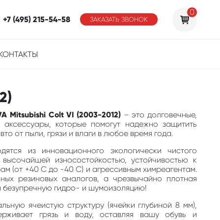
0
+7 (495) 215-54-58
ЗАКАЗАТЬ ЗВОНОК
КОНТАКТЫ
2)
 Mitsubishi Colt VI (2003-2012)
– это долговечные,
 аксессуары, которые помогут надежно защитить
то от пыли, грязи и влаги в любое время года.
одятся из инновационного экологически чистого
 высочайшей износостойкостью, устойчивостью к
м (от +40 С до -40 С) и агрессивным химреагентам.
ных резиновых аналогов, а чрезвычайно плотная
м безупречную гидро- и шумоизоляцию!
льную ячеистую структуру (ячейки глубиной 8 мм),
ерживает грязь и воду, оставляя вашу обувь и