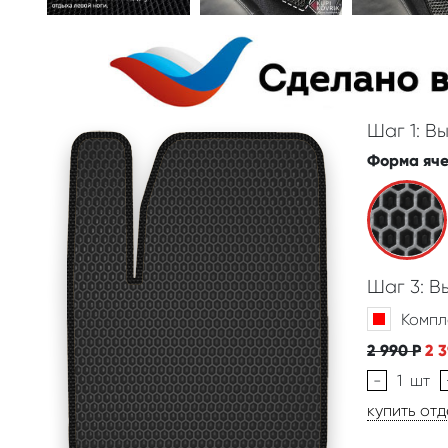
Шаг 1: В
Форма яч
Шаг 3: 
Компл
2 990
Р
2 
-
1
шт
купить от