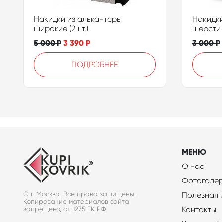
Накидки из алькантары
Накидки
широкие (2шт.)
шерсти 
5 000
Р
3 390
Р
3 000
Р
ПОДРОБНЕЕ
МЕНЮ
О нас
Фотогале
© г. Москва. Все права защищены.
Полезная
Копирование материалов сайта
Контакты
запрещено, ст. 1275 ГК РФ.