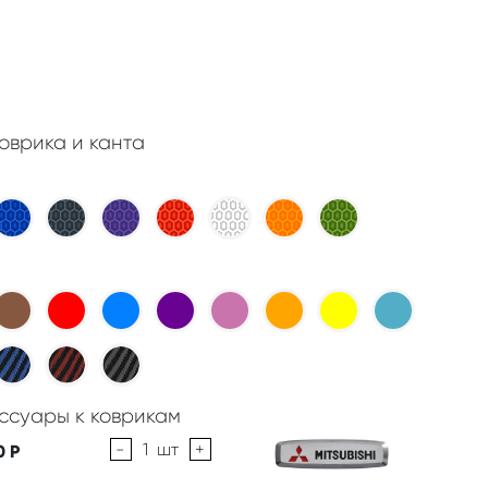
оврика и канта
ссуары к коврикам
-
1
шт
+
0
Р