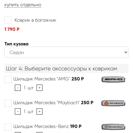
купить отдельно
Коврик в багажник
1 790
Р
Тип кузова
Шаг 4: Выберите акссессуары к коврикам
Шильдик Mercedes "AMG"
250
Р
-
1
шт
+
Шильдик Mercedes "Maybach"
250
Р
-
1
шт
+
Шильдик Mercedes-Benz
190
Р