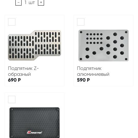
-
1
шт
+
Подпятник Z-
Подпятник
образный
алюминиевый
690
Р
590
Р