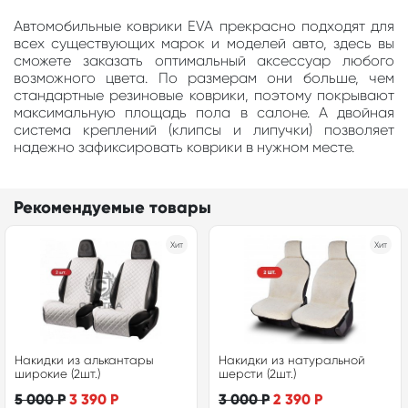
Автомобильные коврики EVA прекрасно подходят для
всех существующих марок и моделей авто, здесь вы
сможете заказать оптимальный аксессуар любого
возможного цвета. По размерам они больше, чем
стандартные резиновые коврики, поэтому покрывают
максимальную площадь пола в салоне. А двойная
система креплений (клипсы и липучки) позволяет
надежно зафиксировать коврики в нужном месте.
Рекомендуемые товары
Хит
Хит
Накидки из алькантары
Накидки из натуральной
широкие (2шт.)
шерсти (2шт.)
5 000
Р
3 390
Р
3 000
Р
2 390
Р