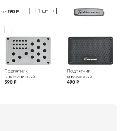
-
1
шт
+
enz
190
Р
Подпятник
Подпятник
алюминиевый
каучуковый
590
Р
490
Р