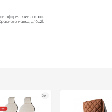
ри оформлении заказа.
расного маяка, д.16с2).
Хит