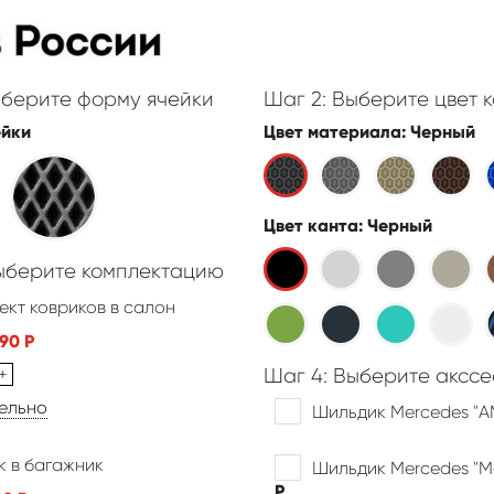
ыберите форму ячейки
Шаг 2: Выберите цвет к
ейки
Цвет материала
: Черный
Цвет канта
: Черный
Выберите комплектацию
ект ковриков в салон
390
Р
+
Шаг 4: Выберите акссе
дельно
Шильдик Mercedes "
к в багажник
Шильдик Mercedes "
Р