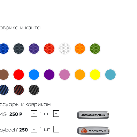
оврика и канта
ссуары к коврикам
-
1
шт
+
AMG"
250
Р
-
1
шт
+
Maybach"
250