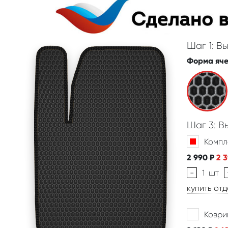
Шаг 1: В
Форма яч
Шаг 3: 
Компл
2 990
Р
2 
-
1
шт
купить от
Коври