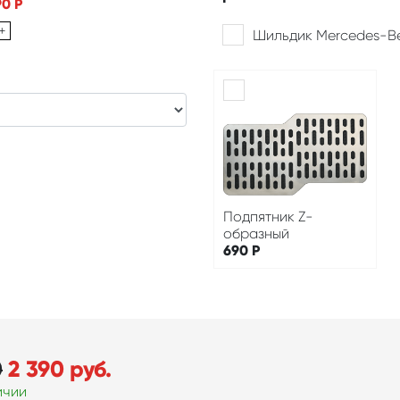
90
Р
+
Шильдик Mercedes-B
Подпятник Z-
образный
690
Р
0
2 390
руб.
ичии