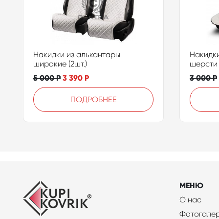
Накидки из алькантары
Накидки
широкие (2шт.)
шерсти 
5 000
Р
3 390
Р
3 000
Р
ПОДРОБНЕЕ
МЕНЮ
О нас
Фотогале