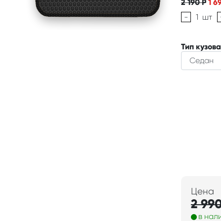
2 190
Р
1 6
-
1
шт
Тип кузова
Цена
2 99
в нал