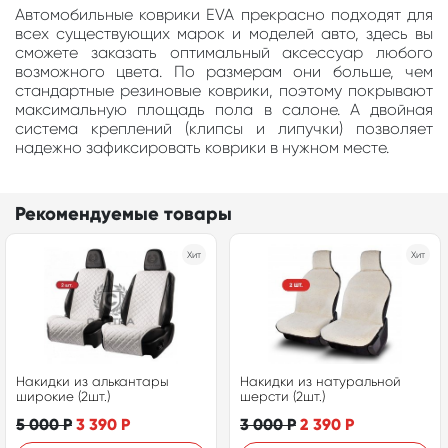
Автомобильные коврики EVA прекрасно подходят для
всех существующих марок и моделей авто, здесь вы
сможете заказать оптимальный аксессуар любого
возможного цвета. По размерам они больше, чем
стандартные резиновые коврики, поэтому покрывают
максимальную площадь пола в салоне. А двойная
система креплений (клипсы и липучки) позволяет
надежно зафиксировать коврики в нужном месте.
Рекомендуемые товары
Хит
Хит
Накидки из алькантары
Накидки из натуральной
широкие (2шт.)
шерсти (2шт.)
5 000
Р
3 390
Р
3 000
Р
2 390
Р