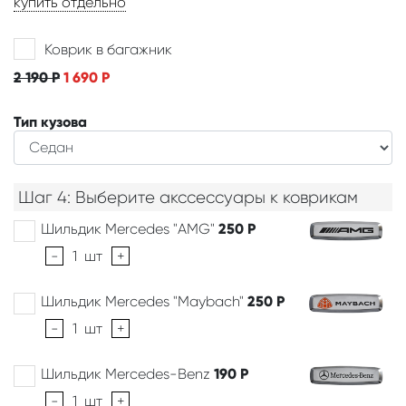
купить отдельно
Коврик в багажник
2 190
Р
1 690
Р
Тип кузова
Шаг 4: Выберите акссессуары к коврикам
Шильдик Mercedes "AMG"
250
Р
-
1
шт
+
Шильдик Mercedes "Maybach"
250
Р
-
1
шт
+
Шильдик Mercedes-Benz
190
Р
-
1
шт
+