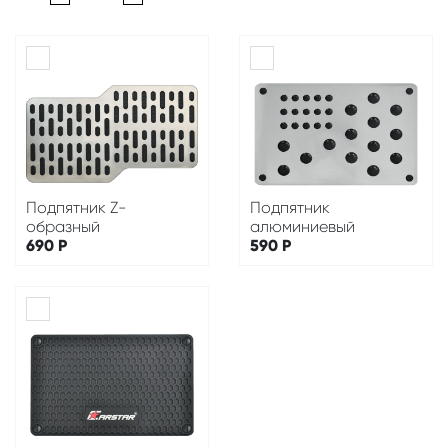
Подпятник Z-
Подпятник
образный
алюминиевый
690
Р
590
Р