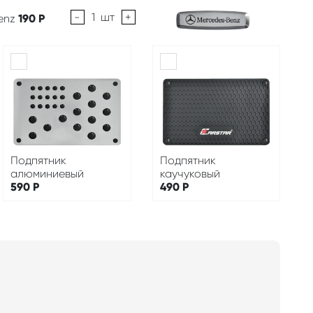
-
1
шт
+
enz
190
Р
Подпятник
Подпятник
алюминиевый
каучуковый
590
Р
490
Р