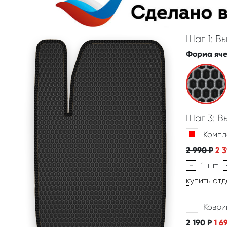
Шаг 1: В
Форма яч
Шаг 3: 
Компл
2 990
Р
2 
-
1
шт
купить от
Коври
2 190
Р
1 6