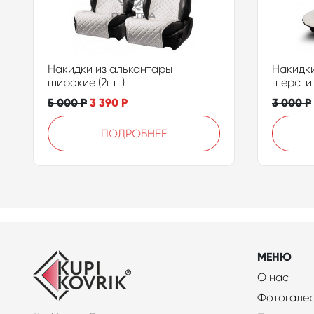
Накидки из алькантары
Накидки
широкие (2шт.)
шерсти 
5 000
Р
3 390
Р
3 000
Р
ПОДРОБНЕЕ
МЕНЮ
О нас
Фотогале