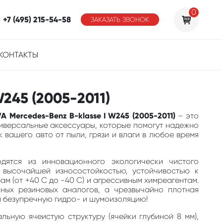
0
+7 (495) 215-54-58
ЗАКАЗАТЬ ЗВОНОК
КОНТАКТЫ
245 (2005-2011)
A Mercedes-Benz B-klasse I W245 (2005-2011)
– это
ниверсальные аксессуары, которые помогут надежно
 вашего авто от пыли, грязи и влаги в любое время
одятся из инновационного экологически чистого
 высочайшей износостойкостью, устойчивостью к
м (от +40 С до -40 С) и агрессивным химреагентам.
ных резиновых аналогов, а чрезвычайно плотная
м безупречную гидро- и шумоизоляцию!
льную ячеистую структуру (ячейки глубиной 8 мм),