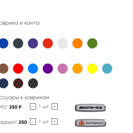
оврика и канта
ссуары к коврикам
-
1
шт
+
AMG"
250
Р
-
1
шт
+
Maybach"
250