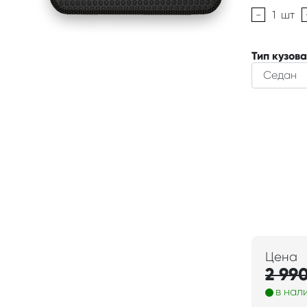
-
1
шт
Тип кузова
Цена
2 99
в нал