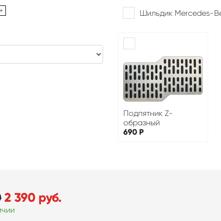
+
Шильдик Mercedes-B
Подпятник Z-
образный
690
Р
0
2 390
руб.
ичии