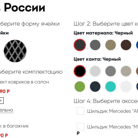
ыберите форму ячейки
Шаг 2: Выберите цвет к
ейки
Цвет материала
: Черный
Цвет канта
: Черный
Выберите комплектацию
ект ковриков в салон
390
Р
+
Шаг 4: Выберите акссе
дельно
Шильдик Mercedes "
к в багажник
Шильдик Mercedes "
Р
90
Р