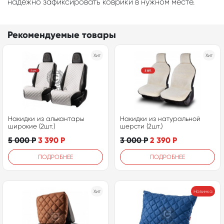
надежно зафиксировать коврики в нужном месте.
Рекомендуемые товары
Хит
Хит
Накидки из алькантары
Накидки из натуральной
широкие (2шт.)
шерсти (2шт.)
5 000
Р
3 390
Р
3 000
Р
2 390
Р
ПОДРОБНЕЕ
ПОДРОБНЕЕ
Хит
Новинка