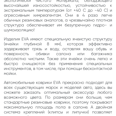
экологически чистого материала, обладающего
высочайшей износостойкостью, устойчивостью к
экстремальным температурам (от +40 С до -40 С) и
агрессивным химреагентам. Они в 4 раза легче
обычных резиновых аналогов, а чрезвычайно плотная
структура обеспечивает им безупречную гидро- и
шумоизоляцию!
Изделия EVA имеют специальную ячеистую структуру
(ячейки глубиной 8 мм), которая эффективно
задерживает грязь и воду, оставляя вашу обувь и
поверхность обивки салона или багажника
абсолютно чистыми. Также эти ячейки очень легко и
быстро очищаются без применения специальных
инструментов, в том числе, при помощи бесконтактной
мойки.
Автомобильные коврики EVA прекрасно подходят для
всех существующих марок и моделей авто, здесь вы
сможете заказать оптимальный аксессуар любого
возможного цвета. По размерам они больше, чем
стандартные резиновые коврики, поэтому покрывают
максимальную площадь пола в салоне. А двойная
система креплений (клипсы и липучки) позволяет