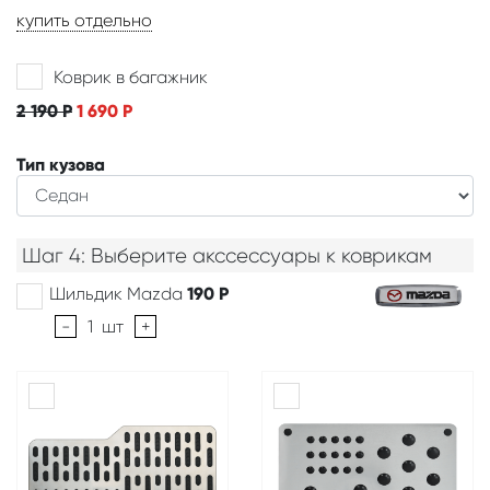
купить отдельно
Коврик в багажник
2 190
Р
1 690
Р
Тип кузова
Шаг 4: Выберите акссессуары к коврикам
Шильдик Mazda
190
Р
-
1
шт
+