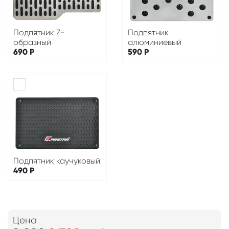
Подпятник Z-
Подпятник
образный
алюминиевый
690
Р
590
Р
Подпятник каучуковый
490
Р
Цена