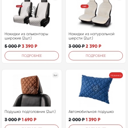
Накидки из алькантары
Накидки из натуральной
широкие (2шт.)
шерсти (2шт.)
5 000
Р
3 390
Р
3 000
Р
2 390
Р
ПОДРОБНЕЕ
ПОДРОБНЕЕ
Хит
Новинка
Подушка подголовник (2шт.)
Автомобильная подушка
3 000
Р
1 690
Р
2 000
Р
1 390
Р