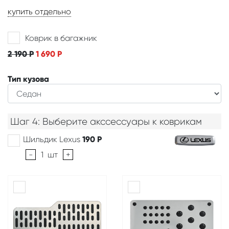
купить отдельно
Коврик в багажник
2 190
Р
1 690
Р
Тип кузова
Шаг 4: Выберите акссессуары к коврикам
Шильдик Lexus
190
Р
-
1
шт
+