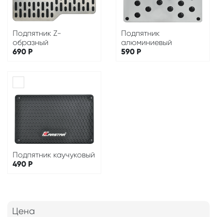
Подпятник Z-
Подпятник
образный
алюминиевый
690
Р
590
Р
Подпятник каучуковый
490
Р
Цена