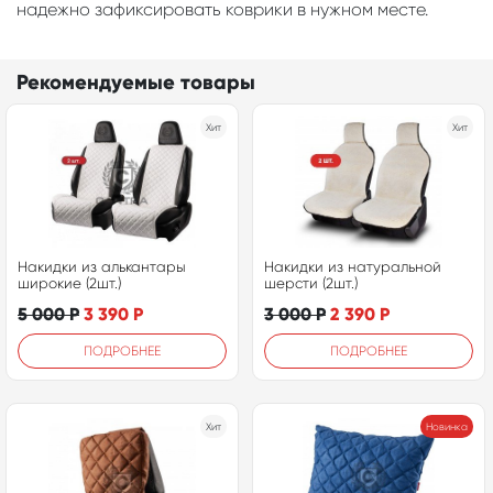
надежно зафиксировать коврики в нужном месте.
Рекомендуемые товары
Хит
Хит
Накидки из алькантары
Накидки из натуральной
широкие (2шт.)
шерсти (2шт.)
5 000
Р
3 390
Р
3 000
Р
2 390
Р
ПОДРОБНЕЕ
ПОДРОБНЕЕ
Хит
Новинка