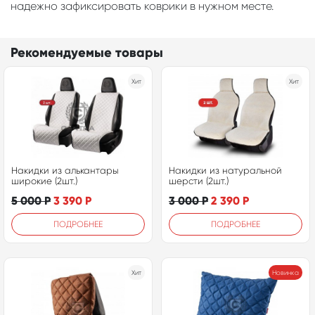
надежно зафиксировать коврики в нужном месте.
Рекомендуемые товары
Хит
Хит
Накидки из алькантары
Накидки из натуральной
широкие (2шт.)
шерсти (2шт.)
5 000
Р
3 390
Р
3 000
Р
2 390
Р
ПОДРОБНЕЕ
ПОДРОБНЕЕ
Хит
Новинка