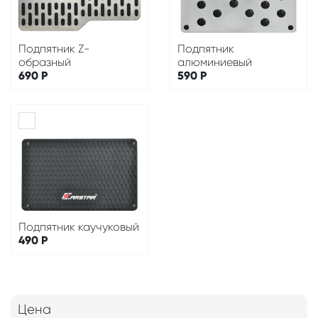
Подпятник Z-
Подпятник
образный
алюминиевый
690
Р
590
Р
Подпятник каучуковый
490
Р
Цена