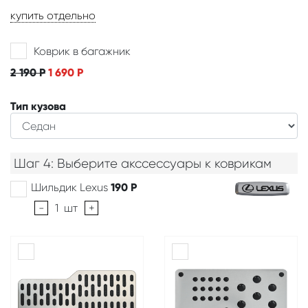
купить отдельно
Коврик в багажник
2 190
Р
1 690
Р
Тип кузова
Шаг 4: Выберите акссессуары к коврикам
Шильдик Lexus
190
Р
-
1
шт
+