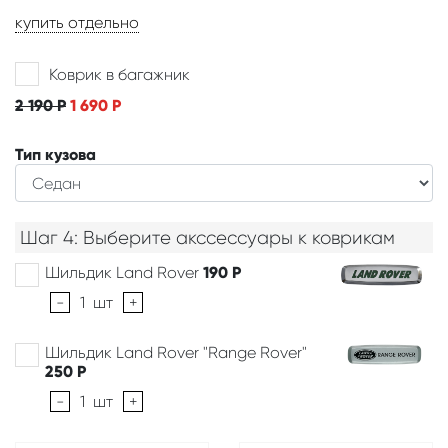
купить отдельно
Коврик в багажник
2 190
Р
1 690
Р
Тип кузова
Шаг 4: Выберите акссессуары к коврикам
Шильдик Land Rover
190
Р
-
1
шт
+
Шильдик Land Rover "Range Rover"
250
Р
-
1
шт
+