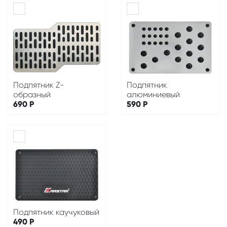
Подпятник Z-
Подпятник
образный
алюминиевый
690
Р
590
Р
Подпятник каучуковый
490
Р