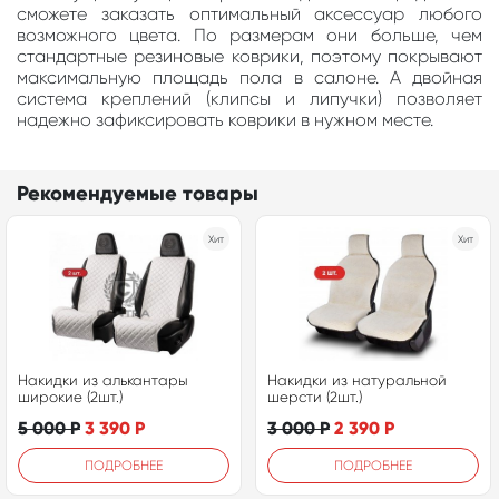
сможете заказать оптимальный аксессуар любого
возможного цвета. По размерам они больше, чем
стандартные резиновые коврики, поэтому покрывают
максимальную площадь пола в салоне. А двойная
система креплений (клипсы и липучки) позволяет
надежно зафиксировать коврики в нужном месте.
Рекомендуемые товары
Хит
Хит
Накидки из алькантары
Накидки из натуральной
широкие (2шт.)
шерсти (2шт.)
5 000
Р
3 390
Р
3 000
Р
2 390
Р
ПОДРОБНЕЕ
ПОДРОБНЕЕ