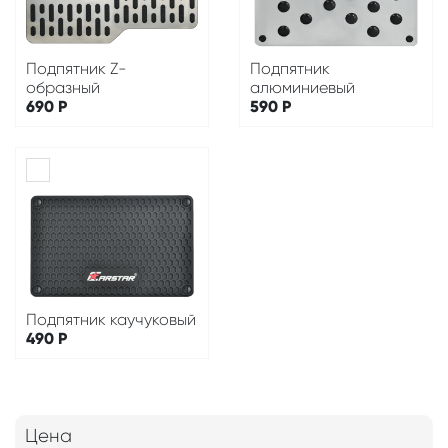
Подпятник Z-
Подпятник
образный
алюминиевый
690
Р
590
Р
Подпятник каучуковый
490
Р
Цена