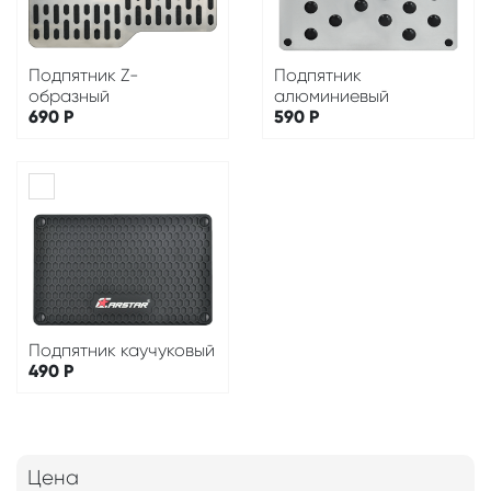
Подпятник Z-
Подпятник
образный
алюминиевый
690
Р
590
Р
Подпятник каучуковый
490
Р
Цена