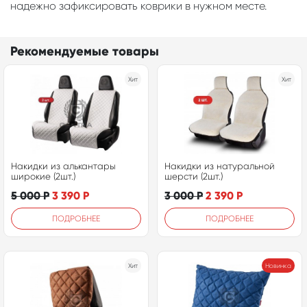
надежно зафиксировать коврики в нужном месте.
Рекомендуемые товары
Хит
Хит
Накидки из алькантары
Накидки из натуральной
широкие (2шт.)
шерсти (2шт.)
5 000
Р
3 390
Р
3 000
Р
2 390
Р
ПОДРОБНЕЕ
ПОДРОБНЕЕ
Хит
Новинка