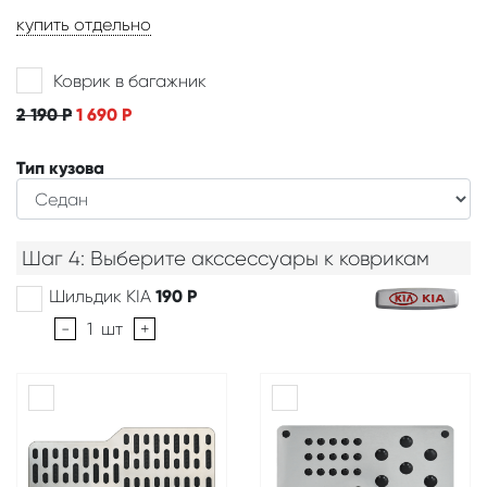
купить отдельно
Коврик в багажник
2 190
Р
1 690
Р
Тип кузова
Шаг 4: Выберите акссессуары к коврикам
Шильдик KIA
190
Р
-
1
шт
+