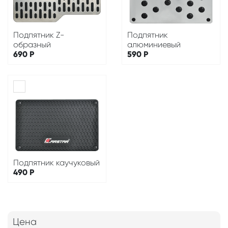
Подпятник Z-
Подпятник
образный
алюминиевый
690
Р
590
Р
Подпятник каучуковый
490
Р
Цена