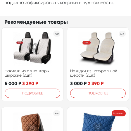
надежно зафиксировать коврики в нужном месте.
Рекомендуемые товары
Хит
Хит
Накидки из алькантары
Накидки из натуральной
широкие (2шт.)
шерсти (2шт.)
5 000
Р
3 390
Р
3 000
Р
2 390
Р
ПОДРОБНЕЕ
ПОДРОБНЕЕ
Хит
Новинка