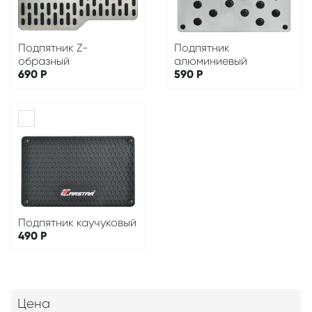
Подпятник Z-
Подпятник
образный
алюминиевый
690
Р
590
Р
Подпятник каучуковый
490
Р
Цена