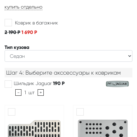
купить отдельно
Коврик в багажник
2 190
Р
1 690
Р
Тип кузова
Шаг 4: Выберите акссессуары к коврикам
Шильдик Jaguar
190
Р
-
1
шт
+