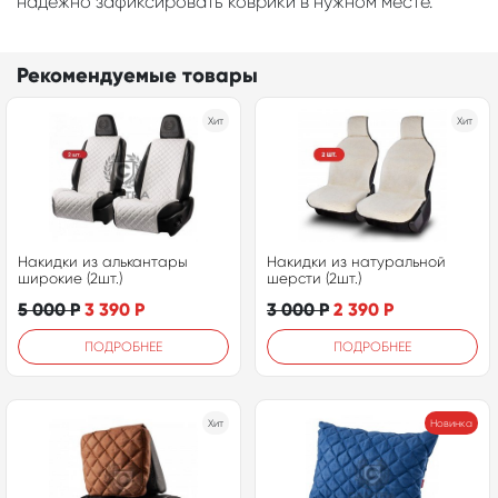
надежно зафиксировать коврики в нужном месте.
Рекомендуемые товары
Хит
Хит
Накидки из алькантары
Накидки из натуральной
широкие (2шт.)
шерсти (2шт.)
5 000
Р
3 390
Р
3 000
Р
2 390
Р
ПОДРОБНЕЕ
ПОДРОБНЕЕ
Хит
Новинка