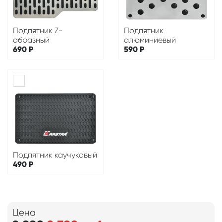
Подпятник Z-
Подпятник
образный
алюминиевый
690
Р
590
Р
Подпятник каучуковый
490
Р
Цена