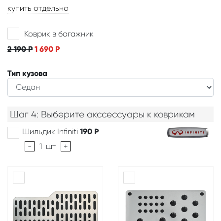
купить отдельно
Коврик в багажник
2 190
Р
1 690
Р
Тип кузова
Шаг 4: Выберите акссессуары к коврикам
Шильдик Infiniti
190
Р
-
1
шт
+