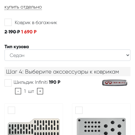
купить отдельно
Коврик в багажник
2 190
Р
1 690
Р
Тип кузова
Шаг 4: Выберите акссессуары к коврикам
Шильдик Infiniti
190
Р
-
1
шт
+