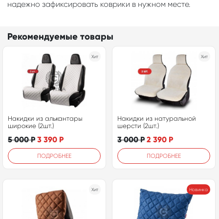
надежно зафиксировать коврики в нужном месте.
Рекомендуемые товары
Хит
Хит
Накидки из алькантары
Накидки из натуральной
широкие (2шт.)
шерсти (2шт.)
5 000
Р
3 390
Р
3 000
Р
2 390
Р
ПОДРОБНЕЕ
ПОДРОБНЕЕ
Хит
Новинка