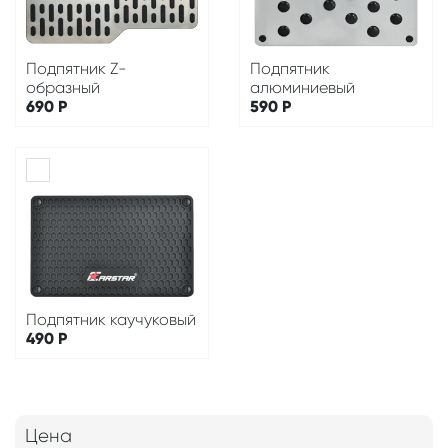
Подпятник Z-
Подпятник
образный
алюминиевый
690
Р
590
Р
Подпятник каучуковый
490
Р
Цена