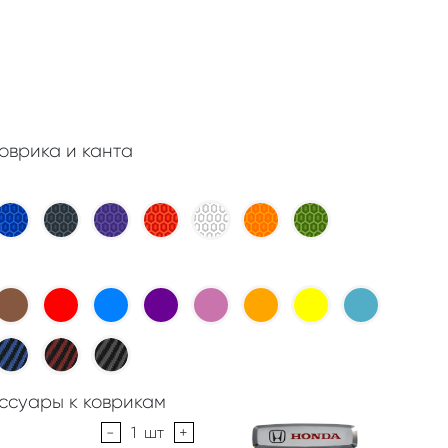
оврика и канта
ссуары к коврикам
-
1
шт
+