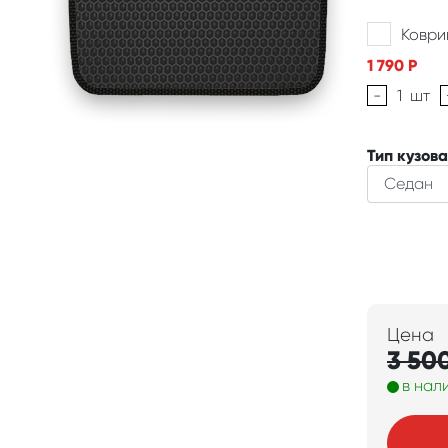
Коври
1 790
Р
-
1
шт
Тип кузова
Цена
3 50
в нал