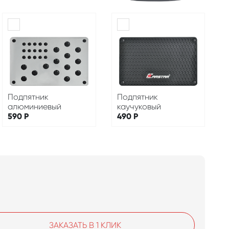
Подпятник
Подпятник
алюминиевый
каучуковый
590
Р
490
Р
ЗАКАЗАТЬ В 1 КЛИК