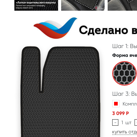
Шаг 1: В
Форма яч
Шаг 3: 
Компл
3 099
Р
-
1
шт
купить от