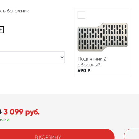
к в багажник
+
Подпятник Z-
образный
690
Р
0
3 099
руб.
ичии
В КОРЗИНУ