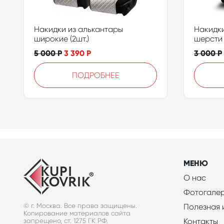
Накидки из алькантары
Накидки
широкие (2шт.)
шерсти 
5 000
Р
3 390
Р
3 000
Р
ПОДРОБНЕЕ
МЕНЮ
О нас
Фотогале
© г. Москва. Все права защищены.
Полезная
Копирование материалов сайта
Контакты
запрещено, ст. 1275 ГК РФ.