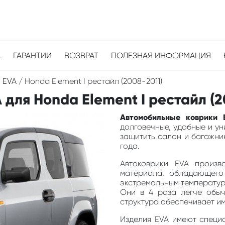
А
ГАРАНТИИ
ВОЗВРАТ
ПОЛЕЗНАЯ ИНФОРМАЦИЯ
 EVA
/
Honda Element I рестайл (2008-2011)
для Honda Element I рестайл (2
Автомобильные коврики 
долговечные, удобные и у
защитить салон и багажник
года.
Автоковрики EVA произв
материала, обладающего
экстремальным температура
Они в 4 раза легче обыч
структура обеспечивает и
Изделия EVA имеют специа