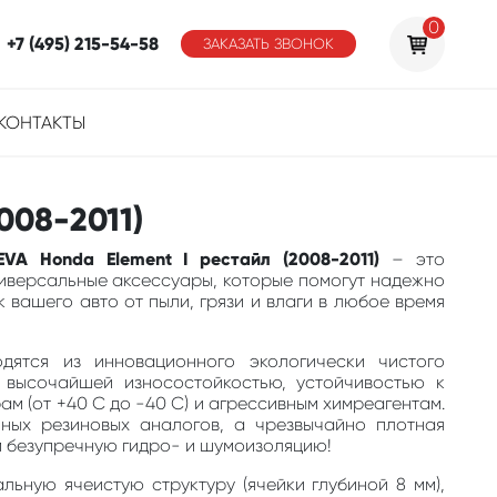
0
+7 (495) 215-54-58
ЗАКАЗАТЬ ЗВОНОК
КОНТАКТЫ
008-2011)
EVA Honda Element I рестайл (2008-2011)
– это
ниверсальные аксессуары, которые помогут надежно
 вашего авто от пыли, грязи и влаги в любое время
одятся из инновационного экологически чистого
 высочайшей износостойкостью, устойчивостью к
м (от +40 С до -40 С) и агрессивным химреагентам.
ных резиновых аналогов, а чрезвычайно плотная
м безупречную гидро- и шумоизоляцию!
льную ячеистую структуру (ячейки глубиной 8 мм),