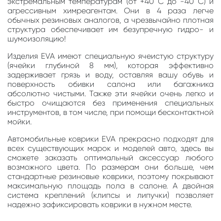
экстремальным температурам (от +40 С до -40 С) и
агрессивным химреагентам. Они в 4 раза легче
обычных резиновых аналогов, а чрезвычайно плотная
структура обеспечивает им безупречную гидро- и
шумоизоляцию!
Изделия EVA имеют специальную ячеистую структуру
(ячейки глубиной 8 мм), которая эффективно
задерживает грязь и воду, оставляя вашу обувь и
поверхность обивки салона или багажника
абсолютно чистыми. Также эти ячейки очень легко и
быстро очищаются без применения специальных
инструментов, в том числе, при помощи бесконтактной
мойки.
Автомобильные коврики EVA прекрасно подходят для
всех существующих марок и моделей авто, здесь вы
сможете заказать оптимальный аксессуар любого
возможного цвета. По размерам они больше, чем
стандартные резиновые коврики, поэтому покрывают
максимальную площадь пола в салоне. А двойная
система креплений (клипсы и липучки) позволяет
надежно зафиксировать коврики в нужном месте.