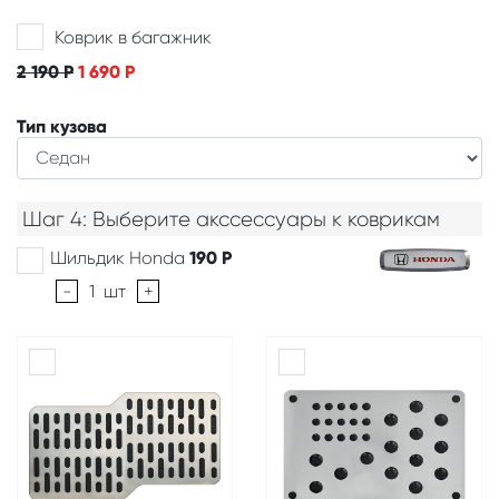
Коврик в багажник
2 190
Р
1 690
Р
Тип кузова
Шаг 4: Выберите акссессуары к коврикам
Шильдик Honda
190
Р
-
1
шт
+