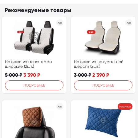
Рекомендуемые товары
Хит
Хит
Накидки из алькантары
Накидки из натуральной
широкие (2шт.)
шерсти (2шт.)
5 000
Р
3 390
Р
3 000
Р
2 390
Р
ПОДРОБНЕЕ
ПОДРОБНЕЕ
Хит
Новинка