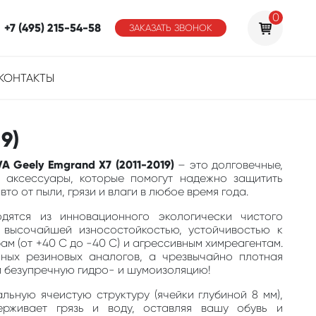
0
+7 (495) 215-54-58
ЗАКАЗАТЬ ЗВОНОК
КОНТАКТЫ
9)
A Geely Emgrand X7 (2011-2019)
– это долговечные,
 аксессуары, которые помогут надежно защитить
то от пыли, грязи и влаги в любое время года.
одятся из инновационного экологически чистого
 высочайшей износостойкостью, устойчивостью к
м (от +40 С до -40 С) и агрессивным химреагентам.
ных резиновых аналогов, а чрезвычайно плотная
м безупречную гидро- и шумоизоляцию!
льную ячеистую структуру (ячейки глубиной 8 мм),
ерживает грязь и воду, оставляя вашу обувь и