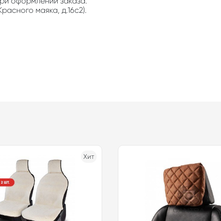
ри оформлении заказа.
расного маяка, д.16с2).
Хит