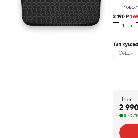
Коври
2 190
Р
1 6
-
1
шт
Тип кузова
Цена
2 99
в нал