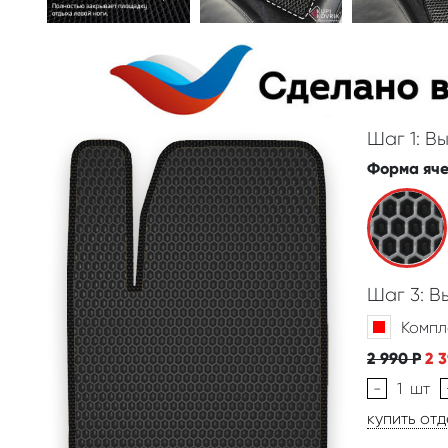
Шаг 1: В
Форма яч
Шаг 3: 
Компл
2 990
Р
2 
-
1
шт
купить от