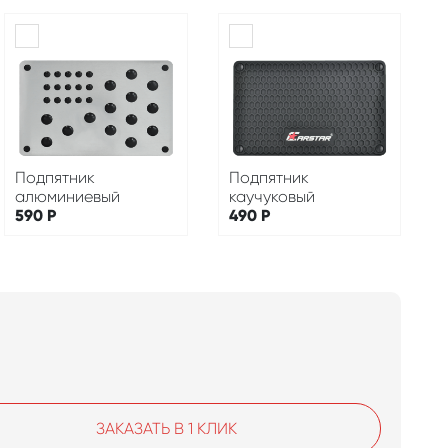
Подпятник
Подпятник
алюминиевый
каучуковый
590
Р
490
Р
ЗАКАЗАТЬ В 1 КЛИК