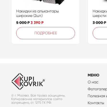
Накидки из алькантары
Накидки
широкие (2шт.)
шерсти 
5 000
Р
3 390
Р
3 000
Р
ПОДРОБНЕЕ
МЕНЮ
О нас
Фотогале
© г. Москва. Все права защищены.
Полезная
Копирование материалов сайта
Контакты
запрещено, ст. 1275 ГК РФ.