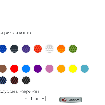
оврика и канта
ссуары к коврикам
-
1
шт
+