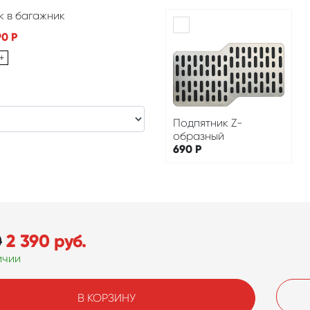
к в багажник
90
Р
+
Подпятник Z-
образный
690
Р
0
2 390
руб.
ичии
В КОРЗИНУ