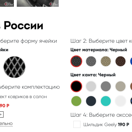
ыберите форму ячейки
Шаг 2: Выберите цвет к
ейки
Цвет материала
: Черный
Цвет канта
: Черный
Выберите комплектацию
ект ковриков в салон
390
Р
+
Шаг 4: Выберите акссе
дельно
Шильдик Geely
190
Р