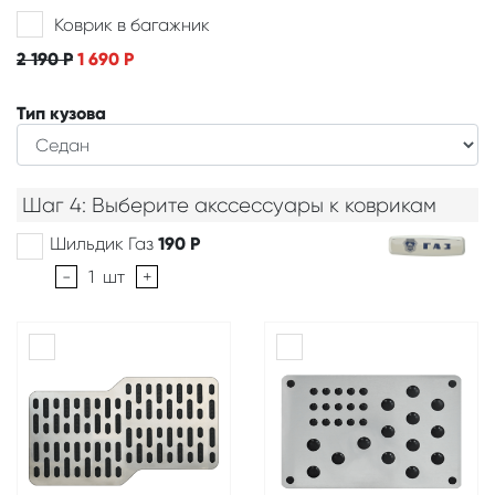
Коврик в багажник
2 190
Р
1 690
Р
Тип кузова
Шаг 4: Выберите акссессуары к коврикам
Шильдик Газ
190
Р
-
1
шт
+