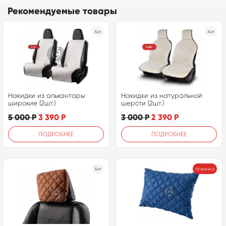
Рекомендуемые товары
Хит
Хит
Накидки из алькантары
Накидки из натуральной
широкие (2шт.)
шерсти (2шт.)
5 000
Р
3 390
Р
3 000
Р
2 390
Р
ПОДРОБНЕЕ
ПОДРОБНЕЕ
Хит
Новинка