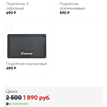
Подпятник Z-
Подпятник
образный
алюминиевый
690
Р
590
Р
Подпятник каучуковый
490
Р
Цена
2 500
1 890
руб.
в наличии