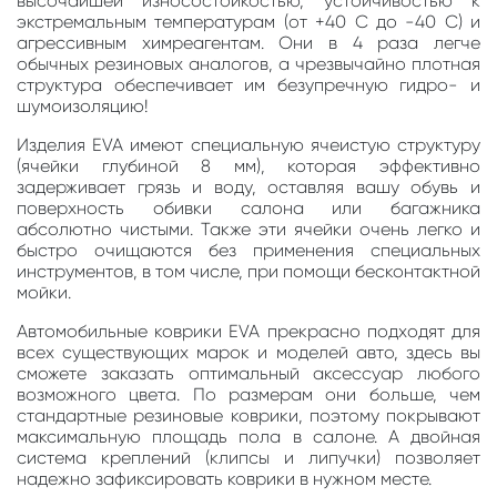
высочайшей износостойкостью, устойчивостью к
экстремальным температурам (от +40 С до -40 С) и
агрессивным химреагентам. Они в 4 раза легче
обычных резиновых аналогов, а чрезвычайно плотная
структура обеспечивает им безупречную гидро- и
шумоизоляцию!
Изделия EVA имеют специальную ячеистую структуру
(ячейки глубиной 8 мм), которая эффективно
задерживает грязь и воду, оставляя вашу обувь и
поверхность обивки салона или багажника
абсолютно чистыми. Также эти ячейки очень легко и
быстро очищаются без применения специальных
инструментов, в том числе, при помощи бесконтактной
мойки.
Автомобильные коврики EVA прекрасно подходят для
всех существующих марок и моделей авто, здесь вы
сможете заказать оптимальный аксессуар любого
возможного цвета. По размерам они больше, чем
стандартные резиновые коврики, поэтому покрывают
максимальную площадь пола в салоне. А двойная
система креплений (клипсы и липучки) позволяет
надежно зафиксировать коврики в нужном месте.