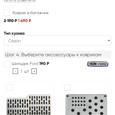
Коврик в багажник
2 190
Р
1 690
Р
Тип кузова
Шаг 4: Выберите акссессуары к коврикам
Шильдик Ford
190
Р
-
1
шт
+