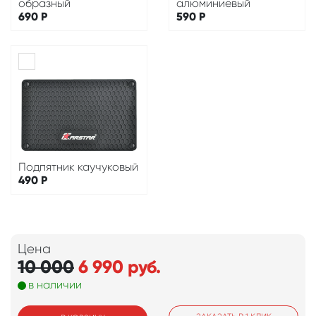
образный
алюминиевый
690
Р
590
Р
Подпятник каучуковый
490
Р
Цена
10 000
6 990
руб.
в наличии