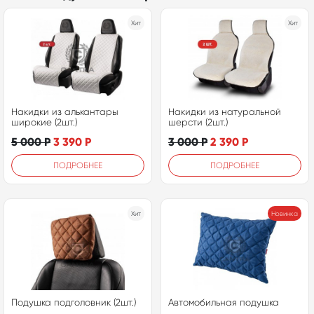
Хит
Хит
Накидки из алькантары
Накидки из натуральной
широкие (2шт.)
шерсти (2шт.)
5 000
Р
3 390
Р
3 000
Р
2 390
Р
ПОДРОБНЕЕ
ПОДРОБНЕЕ
Хит
Новинка
Подушка подголовник (2шт.)
Автомобильная подушка