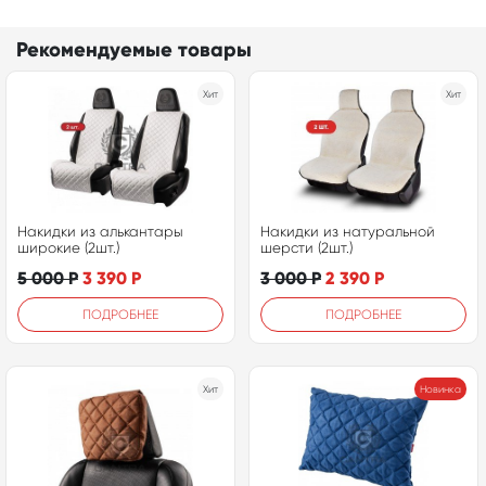
Рекомендуемые товары
Хит
Хит
Накидки из алькантары
Накидки из натуральной
широкие (2шт.)
шерсти (2шт.)
5 000
Р
3 390
Р
3 000
Р
2 390
Р
ПОДРОБНЕЕ
ПОДРОБНЕЕ
Хит
Новинка