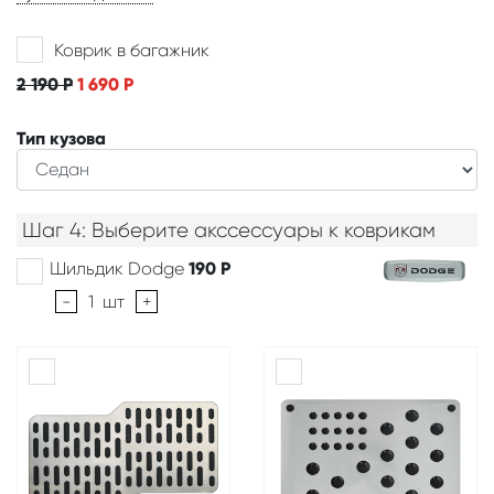
Коврик в багажник
2 190
Р
1 690
Р
Тип кузова
Шаг 4: Выберите акссессуары к коврикам
Шильдик Dodge
190
Р
-
1
шт
+