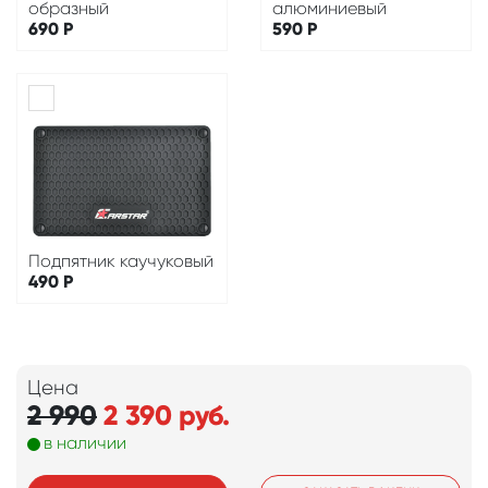
образный
алюминиевый
690
Р
590
Р
Подпятник каучуковый
490
Р
Цена
2 990
2 390
руб.
в наличии