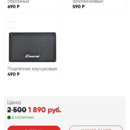
образный
алюминиевый
690
Р
590
Р
Подпятник каучуковый
490
Р
Цена
2 500
1 890
руб.
в наличии