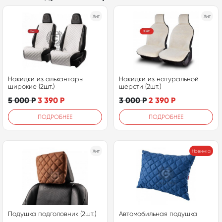
Хит
Хит
Накидки из алькантары
Накидки из натуральной
широкие (2шт.)
шерсти (2шт.)
5 000
Р
3 390
Р
3 000
Р
2 390
Р
ПОДРОБНЕЕ
ПОДРОБНЕЕ
Хит
Новинка
Подушка подголовник (2шт.)
Автомобильная подушка