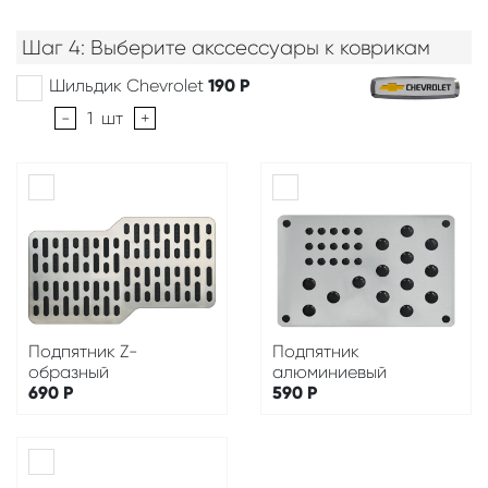
Шаг 4: Выберите акссессуары к коврикам
Шильдик Chevrolet
190
Р
-
1
шт
+
Подпятник Z-
Подпятник
образный
алюминиевый
690
Р
590
Р