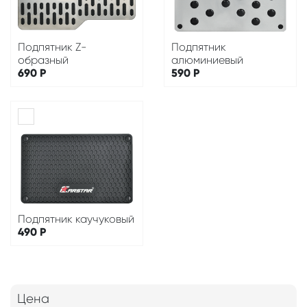
Подпятник Z-
Подпятник
образный
алюминиевый
690
Р
590
Р
Подпятник каучуковый
490
Р
Цена