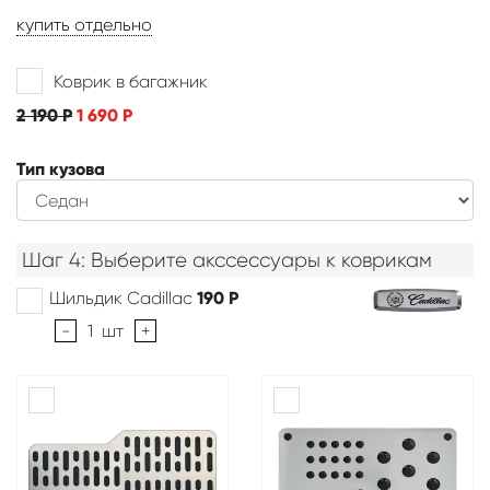
купить отдельно
Коврик в багажник
2 190
Р
1 690
Р
Тип кузова
Шаг 4: Выберите акссессуары к коврикам
Шильдик Cadillac
190
Р
-
1
шт
+