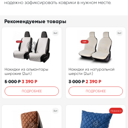
надежно зафиксировать коврики в нужном месте.
Рекомендуемые товары
Хит
Хит
Накидки из алькантары
Накидки из натуральной
широкие (2шт.)
шерсти (2шт.)
5 000
Р
3 390
Р
3 000
Р
2 390
Р
ПОДРОБНЕЕ
ПОДРОБНЕЕ
Хит
Новинка