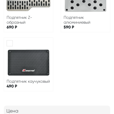
Подпятник Z-
Подпятник
образный
алюминиевый
690
Р
590
Р
Подпятник каучуковый
490
Р
Цена