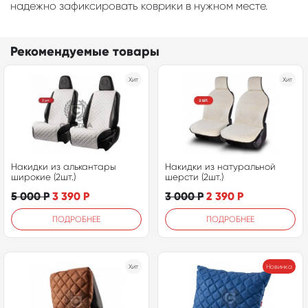
надежно зафиксировать коврики в нужном месте.
Рекомендуемые товары
Хит
Хит
Накидки из алькантары
Накидки из натуральной
широкие (2шт.)
шерсти (2шт.)
5 000
Р
3 390
Р
3 000
Р
2 390
Р
ПОДРОБНЕЕ
ПОДРОБНЕЕ
Хит
Новинка