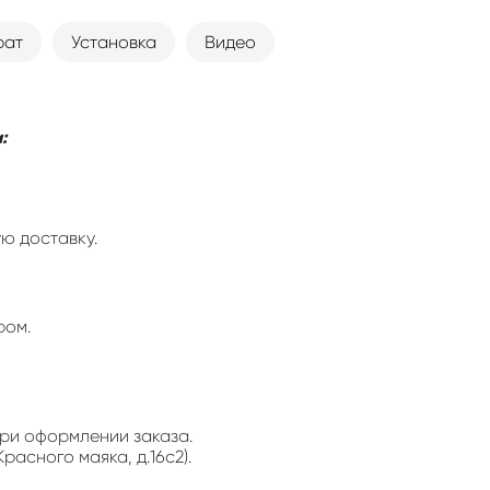
рат
Установка
Видео
:
ю доставку.
ром.
ри оформлении заказа.
расного маяка, д.16с2).