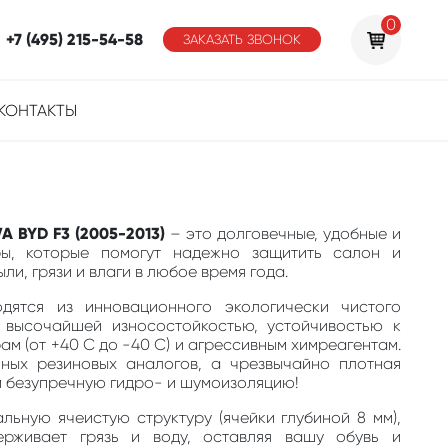
0
+7 (495) 215-54-58
ЗАКАЗАТЬ ЗВОНОК
КОНТАКТЫ
A BYD F3 (2005-2013)
– это долговечные, удобные и
ры, которые помогут надежно защитить салон и
ли, грязи и влаги в любое время года.
одятся из инновационного экологически чистого
 высочайшей износостойкостью, устойчивостью к
м (от +40 С до -40 С) и агрессивным химреагентам.
ных резиновых аналогов, а чрезвычайно плотная
м безупречную гидро- и шумоизоляцию!
льную ячеистую структуру (ячейки глубиной 8 мм),
ерживает грязь и воду, оставляя вашу обувь и