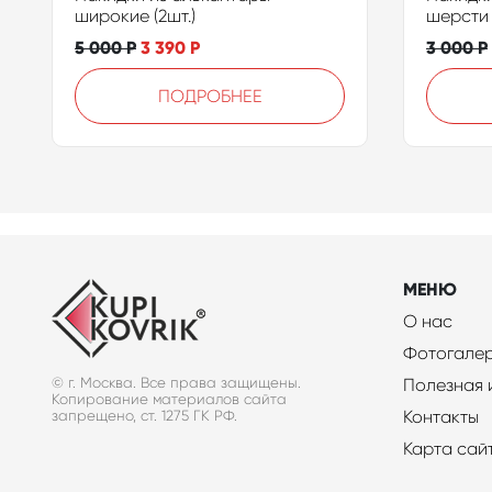
широкие (2шт.)
шерсти 
5 000
Р
3 390
Р
3 000
Р
ПОДРОБНЕЕ
МЕНЮ
О нас
Фотогале
© г. Москва. Все права защищены.
Полезная
Копирование материалов сайта
Контакты
запрещено, ст. 1275 ГК РФ.
Карта сай