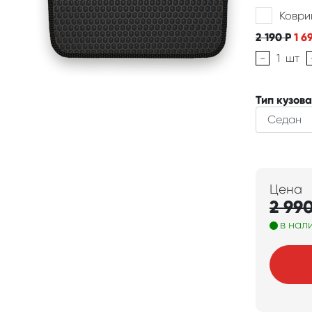
Коври
2 190
Р
1 6
-
1
шт
Тип кузова
Цена
2 99
в нал