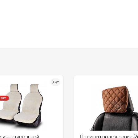
Хит
 из натуральной
Подушка подголовник (2ш