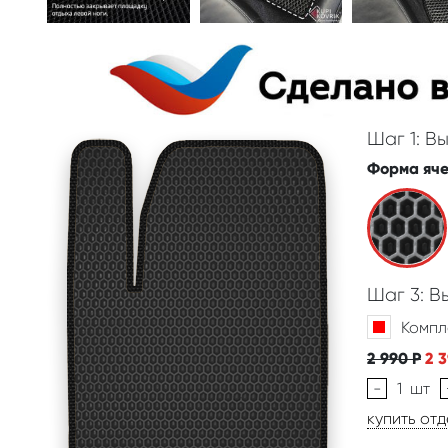
Шаг 1: В
Форма яч
Шаг 3: 
Компл
2 990
Р
2 
-
1
шт
купить от