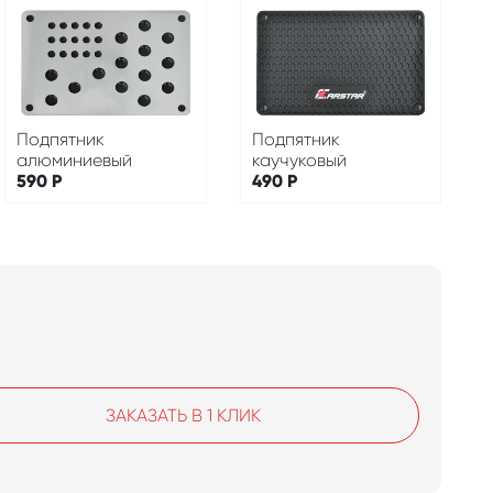
Подпятник
Подпятник
алюминиевый
каучуковый
590
Р
490
Р
ЗАКАЗАТЬ В 1 КЛИК