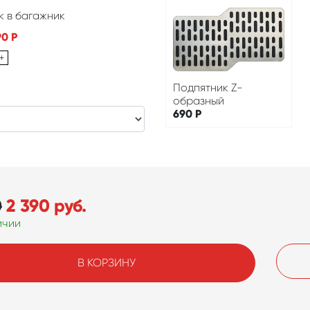
к в багажник
90
Р
+
Подпятник Z-
образный
690
Р
0
2 390
руб.
ичии
В КОРЗИНУ